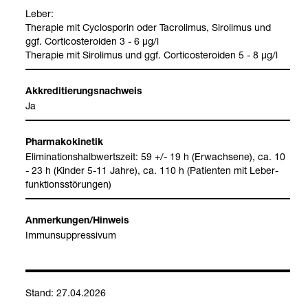
Leber:
The­ra­pie mit Cyclos­po­rin oder Tacro­li­mus, Siro­li­mus und
ggf. Cor­ti­cos­te­ro­iden 3 - 6 μg/l
The­ra­pie mit Siro­li­mus und ggf. Cor­ti­cos­te­ro­iden 5 - 8 μg/l
Akkre­di­tie­rungs­nach­weis
Ja
Phar­ma­ko­ki­ne­tik
Eli­mi­na­ti­ons­halb­werts­zeit: 59 +/- 19 h (Erwach­sene), ca. 10
- 23 h (Kin­der 5-11 Jahre), ca. 110 h (Pati­en­ten mit Leber­
funk­ti­ons­stö­run­gen)
Anmer­kun­gen/Hin­weis
Immun­sup­pres­si­vum
Stand: 27.04.2026