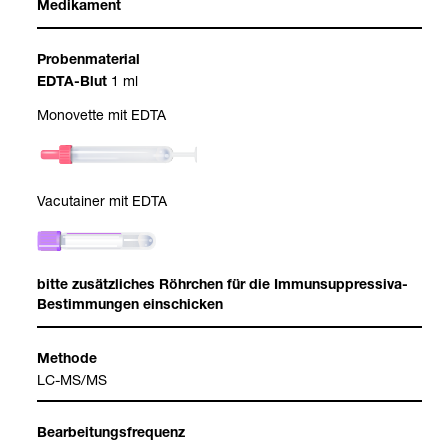
Medi­ka­ment
Pro­ben­ma­te­rial
1 ml
EDTA-​Blut
Mono­vette mit EDTA
Vacu­tai­ner mit EDTA
bitte zusätz­li­ches Röhr­chen für die Immun­sup­pres­siva-​
Bestim­mun­gen ein­schi­cken
Methode
LC-​MS/MS
Bear­bei­tungs­fre­quenz