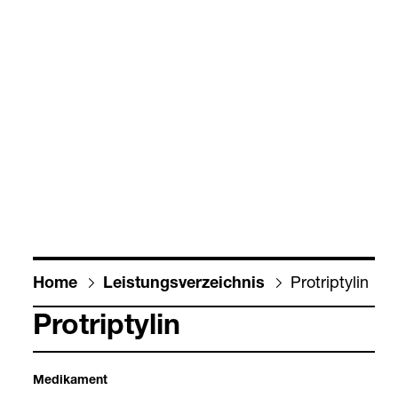
Pro­tri­pty­lin
Home
Leis­tungs­ver­zeich­nis
Pro­tri­pty­lin
Medi­ka­ment