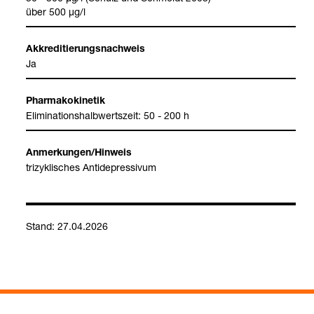
über 500 µg/l
Akkre­di­tie­rungs­nach­weis
Ja
Phar­ma­ko­ki­ne­tik
Eli­mi­na­ti­ons­halb­werts­zeit: 50 - 200 h
Anmer­kun­gen/Hin­weis
tri­zy­kli­sches Anti­de­pres­si­vum
Stand: 27.04.2026