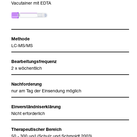
Vacu­tai­ner mit EDTA
Methode
LC-​MS/MS
Bear­bei­tungs­fre­quenz
2 x wöchent­lich
Nach­for­de­rung
nur am Tag der Ein­sen­dung mög­lich
Ein­ver­ständ­nis­er­klä­rung
Nicht erfor­der­lich
The­ra­peu­ti­scher Bereich
50 - 300 µg/l (Schulz und Schmoldt 2003)