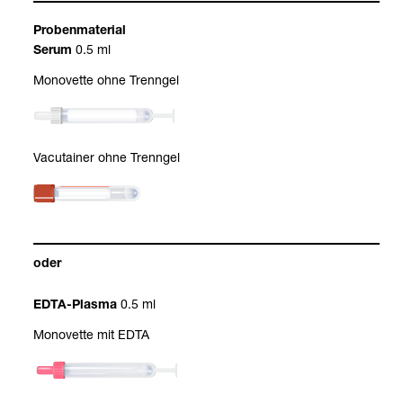
Pro­ben­ma­te­rial
0.5 ml
Serum
Mono­vette ohne Trenn­gel
Vacu­tai­ner ohne Trenn­gel
oder
0.5 ml
EDTA-​Plasma
Mono­vette mit EDTA