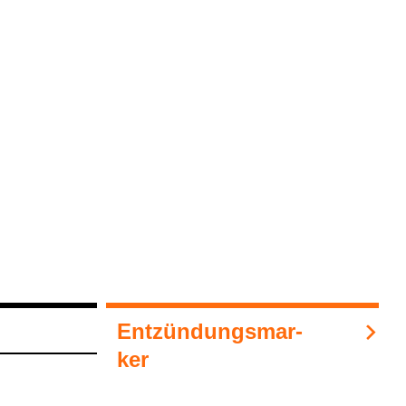
Ent­zün­dungs­mar­
ker