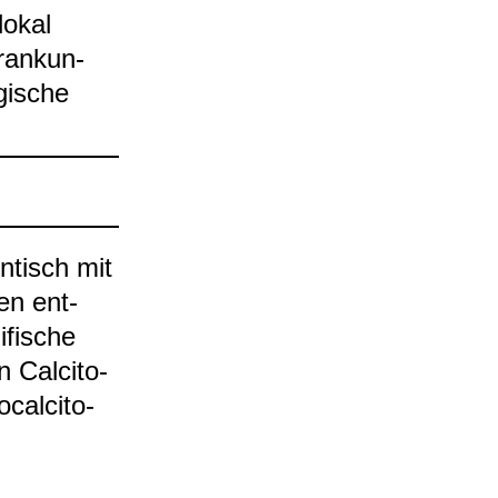
lokal
kran­kun­
gi­sche
en­tisch mit
den ent­
­fi­sche
 Cal­ci­to­
­cal­ci­to­