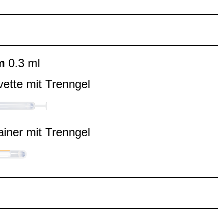
m
0.3 ml
ette mit Trenn­gel
ai­ner mit Trenn­gel