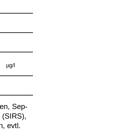
µg/l
­nen, Sep­
m (SIRS),
en, evtl.