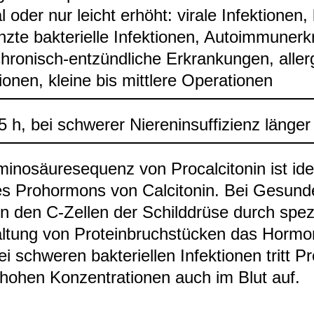
l oder nur leicht erhöht: virale Infek­tio­nen, 
zte bak­te­ri­elle Infek­tio­nen, Auto­im­mun­er
hro­nisch-​ent­zünd­li­che Erkran­kun­gen, all­er­
io­nen, kleine bis mitt­lere Ope­ra­tio­nen
 h, bei schwe­rer Nie­ren­in­suf­fi­zi­enz län­ger
i­no­säu­re­se­quenz von Pro­cal­ci­to­nin ist id
s Pro­hor­mons von Cal­ci­to­nin. Bei Gesun­
in den C-​Zel­len der Schild­drüse durch spe­zi
­tung von Pro­te­in­bruch­stü­cken das Hor­mon
i schwe­ren bak­te­ri­el­len Infek­tio­nen tritt Pro
 hohen Kon­zen­tra­tio­nen auch im Blut auf.