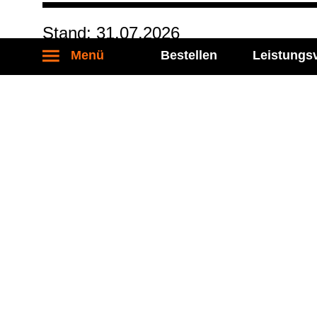
Stand: 31.07.2026
Menü
Bestellen
Leistungs
Kontakt
Socia
Labor Becker MVZ eGbR
Folgen S
Führichstraße 70
81671 München
Tel.: 089 / 450 917 - 0
Fax: 089 / 450 917 - 6400
kontakt@labor-becker.de
© Labor Becker