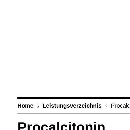
Home
Leis­tungs­ver­zeich­nis
Pro­cal­c
Pro­cal­ci­to­nin