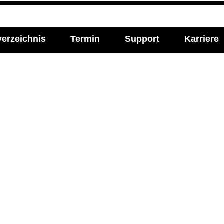
verzeichnis
Termin
Support
Karriere
l Media
Imprint
ie Labor Becker auf:
Impressum
Allgemeine Einkaufsbe
Datenschutzerklärung
Cookie-Einstellungen ve