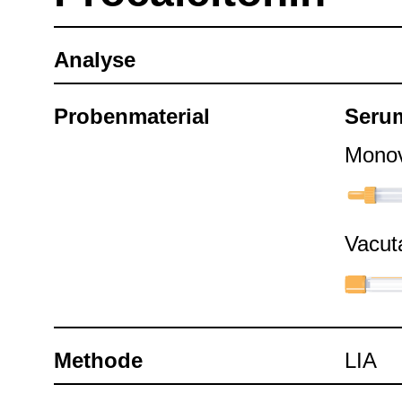
Ana­lyse
Pro­ben­ma­te­rial
Seru
Mono­v
Vacu­t
Methode
LIA