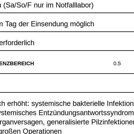
ch (Sa/So/F nur im Not­fall­la­bor)
 Tag der Ein­sen­dung mög­lich
rfor­der­lich
ENZ­BE­REICH
0.5
ch erhöht: sys­te­mi­sche bak­te­ri­elle Infek­tio
ys­te­mi­sches Ent­zün­dungs­ant­worts­syn­dro
or­gan­ver­sa­gen, gene­ra­li­sierte Pilz­in­fek­tio­n
ro­ßen Ope­ra­tio­nen