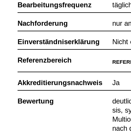
Bear­bei­tungs­fre­quenz
täg­li
Nach­for­de­rung
nur am
Ein­ver­ständ­nis­er­klä­rung
Nicht e
Refe­renz­be­reich
REFE­R
Akkre­di­tie­rungs­nach­weis
Ja
Bewer­tung
deut­li
sis, s
Mul­ti­
nach g