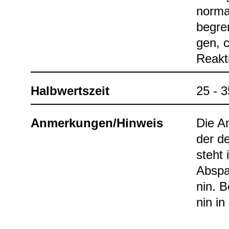
nor­ma
begren
gen, c
Reak­t
Halb­werts­zeit
25 - 35
Anmer­kun­gen/Hin­weis
Die Am
der de
steht 
Abspal
nin. Be
nin in