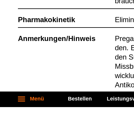
brauch
Phar­ma­ko­ki­ne­tik
Eli­mi­
Anmer­kun­gen/Hin­weis
Pre­ga
den. E
den Su
Miss­b
wick­l
Anti­ko
Menü
Bestellen
Leistungs
Stand: 27.04.2026