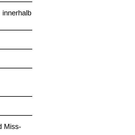
 inner­halb
d Miss­