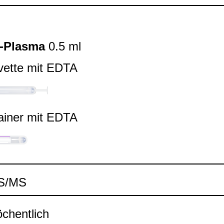
-​Plasma
0.5 ml
vette mit EDTA
ai­ner mit EDTA
MS/MS
chent­lich