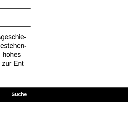
­ge­schie­
be­stehen­
in hohes
n zur Ent­
Suche