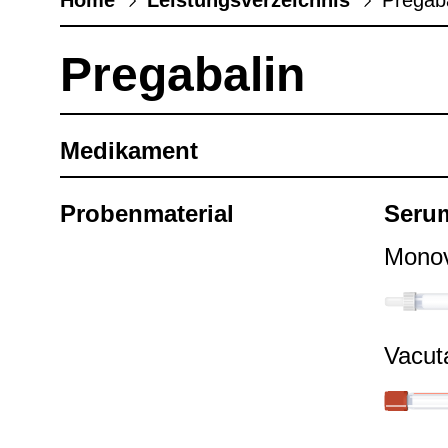
Pre­ga­ba­lin
Medi­ka­ment
Pro­ben­ma­te­rial
Seru
Mono­
Vacu­t