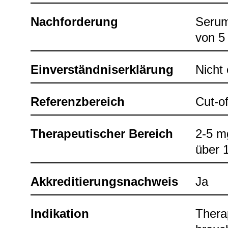
Nach­for­de­rung
Serum:
von 5 
Ein­ver­ständ­nis­er­klä­rung
Nicht e
Refe­renz­be­reich
Cut-​o
The­ra­peu­ti­scher Bereich
2-5 mg
über 1
Akkre­di­tie­rungs­nach­weis
Ja
Indi­ka­tion
The­ra