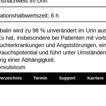
s­nach­weis im Urin
na­ti­ons­halb­werts­zeit: 6 h
­ba­lin wird zu 98 % unver­än­dert im Urin aus
s hat, ins­be­son­dere bei Pati­en­ten mit vor­
cht­er­kran­kun­gen und Angst­stö­run­gen, e
rauchs­po­ten­tial und führt unter Umstän­de
ung einer Abhän­gig­keit.
n­vul­si­vum
verzeichnis
Termin
Support
Karriere