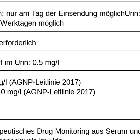
 nur am Tag der Ein­sen­dung mög­lichU­rin:
Werk­ta­gen mög­lich
rfor­der­lich
ff im Urin: 0.5 mg/l
/l (AGNP-​Leit­li­nie 2017)
0 mg/l (AGNP-​Leit­li­nie 2017)
­peu­ti­sches Drug Moni­to­ring aus Serum un