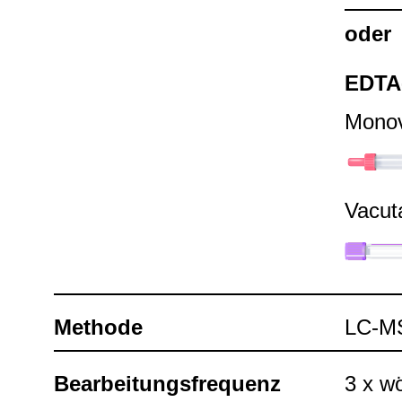
oder
EDTA
Mono­
Vacu­t
Methode
LC-​
Bear­bei­tungs­fre­quenz
3 x wö