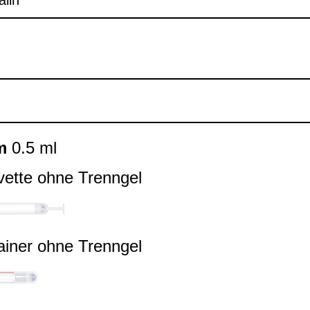
m
0.5 ml
vette ohne Trenn­gel
ai­ner ohne Trenn­gel