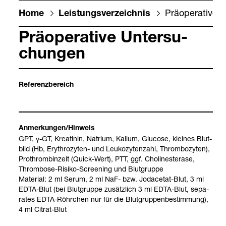
Prä­ope­ra­tive 
Home
Leis­tungs­ver­zeich­nis
Prä­ope­ra­tive Unter­su­
chun­gen
Refe­renz­be­reich
Anmer­kun­gen/Hin­weis
GPT, γ-​GT, Krea­ti­nin, Natrium, Kalium, Glu­cose, klei­nes Blut­
bild (Hb, Ery­thro­zy­ten-​ und Leu­ko­zy­ten­zahl, Throm­bo­zy­ten),
Pro­throm­bin­zeit (Quick-​Wert), PTT, ggf. Cho­li­nes­ter­ase,
Throm­bose-​Risiko-​Scree­ning und Blut­gruppe
Mate­rial: 2 ml Serum, 2 ml NaF-​ bzw. Jod­ace­tat-​Blut, 3 ml
EDTA-​Blut (bei Blut­gruppe zusätz­lich 3 ml EDTA-​Blut, sepa­
ra­tes EDTA-​Röhr­chen nur für die Blut­grup­pen­be­stim­mung),
4 ml Citrat-​Blut