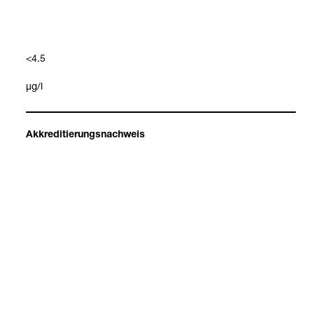
<4.5
μg/l
Arbeits­me­di­zi­ni­sche Grenz­werte
Akkre­di­tie­rungs­nach­weis
Ja
Indi­ka­tion
V.a. akute oder chro­ni­sche Nickel­be­las­tung bzw. -​ver­gif­tung,
Über­wa­chung von Nickel-​expo­nier­ten Per­so­nen
Anmer­kun­gen/Hin­weis
Erhöht: Ni-​Belas­tung bei Inha­la­tion von Ni-​Staub und Ni-​Ver­
bin­dun­gen am Arbeits­platz