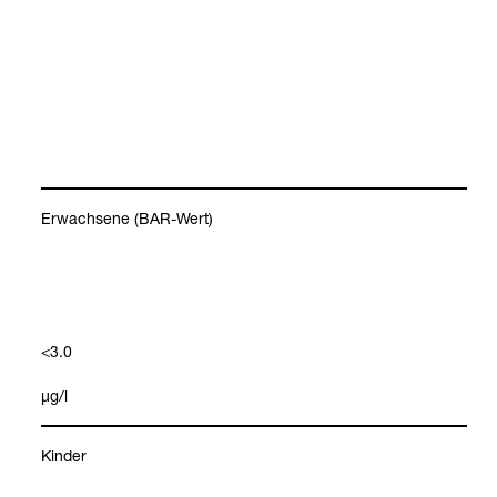
Erwach­sene (BAR-​Wert)
<3.0
μg/l
Kin­der