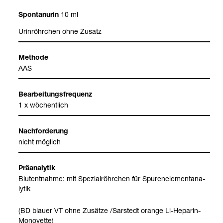
10 ml
Spon­tanurin
Urin­röhr­chen ohne Zusatz
Methode
AAS
Bear­bei­tungs­fre­quenz
1 x wöchent­lich
Nach­for­de­rung
nicht mög­lich
Prä­ana­ly­tik
Blut­ent­nahme: mit Spe­zi­al­röhr­chen für Spu­ren­ele­ment­ana­
ly­tik
(BD blauer VT ohne Zusätze /Sar­stedt orange Li-​Hepa­rin-​
Mono­vette)