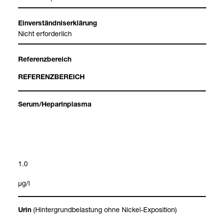
Ein­ver­ständ­nis­er­klä­rung
Nicht erfor­der­lich
Refe­renz­be­reich
REFE­RENZ­BE­REICH
Serum/Hepa­rin­plasma
1.0
μg/l
(Hin­ter­grund­be­las­tung ohne Nickel-​Expo­si­tion)
Urin