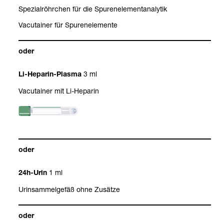
Spe­zi­al­röhr­chen für die Spu­ren­ele­ment­ana­ly­tik
Vacu­tai­ner für Spu­ren­ele­mente
oder
3 ml
Li-​Hepa­rin-​Plasma
Vacu­tai­ner mit Li-​Hepa­rin
oder
1 ml
24h-​Urin
Urin­sam­mel­ge­fäß ohne Zusätze
oder