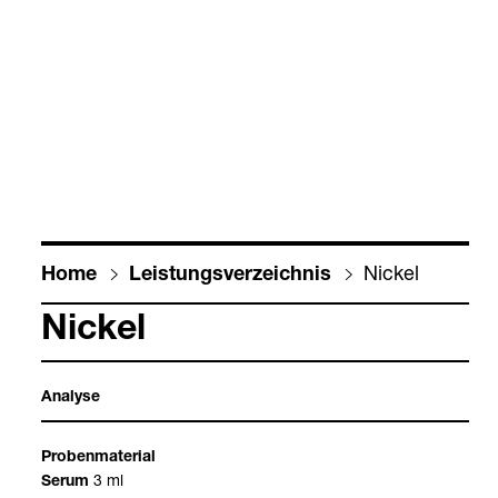
Nickel
Home
Leis­tungs­ver­zeich­nis
Nickel
Ana­lyse
Pro­ben­ma­te­rial
3 ml
Serum