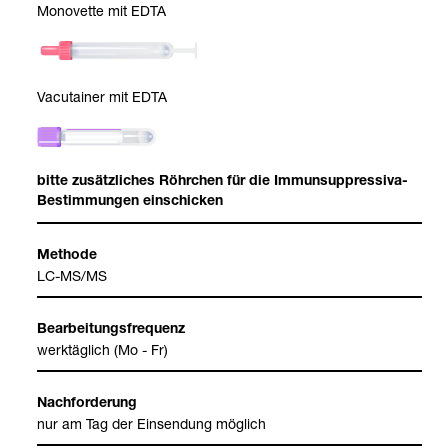
Mono­vette mit EDTA
Vacu­tai­ner mit EDTA
bitte zusätz­li­ches Röhr­chen für die Immun­sup­pres­siva-​
Bestim­mun­gen ein­schi­cken
Methode
LC-​MS/MS
Bear­bei­tungs­fre­quenz
werk­täg­lich (Mo - Fr)
Nach­for­de­rung
nur am Tag der Ein­sen­dung mög­lich