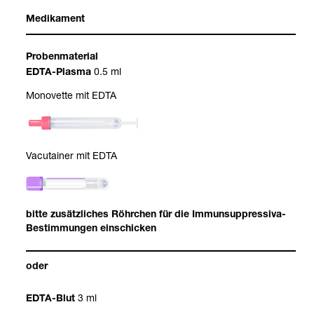
Medi­ka­ment
Pro­ben­ma­te­rial
0.5 ml
EDTA-​Plasma
Mono­vette mit EDTA
Vacu­tai­ner mit EDTA
bitte zusätz­li­ches Röhr­chen für die Immun­sup­pres­siva-​
Bestim­mun­gen ein­schi­cken
oder
3 ml
EDTA-​Blut