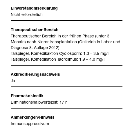
Ein­ver­ständ­nis­er­klä­rung
Nicht erfor­der­lich
The­ra­peu­ti­scher Bereich
The­ra­peu­ti­scher Bereich in der frü­hen Phase (unter 3
Monate) nach Nie­ren­trans­plan­ta­tion (Oel­le­rich in Labor und
Dia­gnose 8. Auf­lage 2012):
Tal­spie­gel, Kome­dik­ak­tion Cyclos­po­rin: 1.3 – 3.5 mg/l
Tal­spie­gel, Kome­di­ka­tion Tacro­li­mus: 1.9 – 4.0 mg/l
Akkre­di­tie­rungs­nach­weis
Ja
Phar­ma­ko­ki­ne­tik
Eli­mi­na­ti­ons­halb­werts­zeit: 17 h
Anmer­kun­gen/Hin­weis
Immun­sup­pres­si­vum