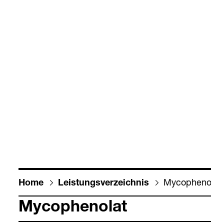
Myco­phe­no­lat
Home
Leis­tungs­ver­zeich­nis
Myco­phe­no­lat