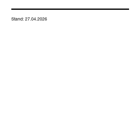
Stand: 27.04.2026
Kontakt
Social Media
Impressum
Allgemeine Einkaufsbedingungen
Datenschutzerklärung