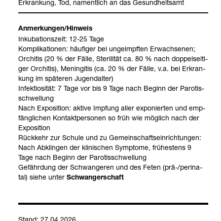
Erkran­kung, Tod, nament­lich an das Gesund­heits­amt
Anmer­kun­gen/Hin­weis
Inku­ba­ti­ons­zeit: 12-25 Tage
Kom­pli­ka­tio­nen: häu­fi­ger bei unge­impf­ten Erwach­se­nen;
Orchi­tis (20 % der Fälle, Ste­ri­li­tät ca. 80 % nach dop­pel­sei­ti­
ger Orchi­tis), Menin­gi­tis (ca. 20 % der Fälle, v.a. bei Erkran­
kung im spä­te­ren Jugend­al­ter)
Infek­tio­si­tät: 7 Tage vor bis 9 Tage nach Beginn der Paro­tis­
schwel­lung
Nach Expo­si­tion: aktive Imp­fung aller expo­nier­ten und emp­
fäng­li­chen Kon­takt­per­so­nen so früh wie mög­lich nach der
Expo­si­tion
Rück­kehr zur Schule und zu Gemein­schafts­ein­rich­tun­gen:
Nach Abklin­gen der kli­ni­schen Sym­ptome, frü­hes­tens 9
Tage nach Beginn der Paro­tis­schwel­lung
Gefähr­dung der Schwan­ge­ren und des Feten (prä-​/peri­na­
tal) siehe unter
Schwan­ger­schaft
Stand: 27.04.2026