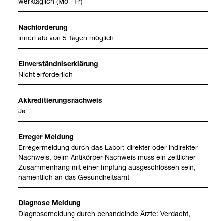
werk­täg­lich (Mo - Fr)
Nach­for­de­rung
inner­halb von 5 Tagen mög­lich
Ein­ver­ständ­nis­er­klä­rung
Nicht erfor­der­lich
Akkre­di­tie­rungs­nach­weis
Ja
Erre­ger Mel­dung
Erre­ger­mel­dung durch das Labor: direk­ter oder indi­rek­ter
Nach­weis, beim Anti­kör­per-​Nach­weis muss ein zeit­li­cher
Zusam­men­hang mit einer Imp­fung aus­ge­schlos­sen sein,
nament­lich an das Gesund­heits­amt
Dia­gnose Mel­dung
Dia­gno­se­mel­dung durch behan­delnde Ärzte: Ver­dacht,