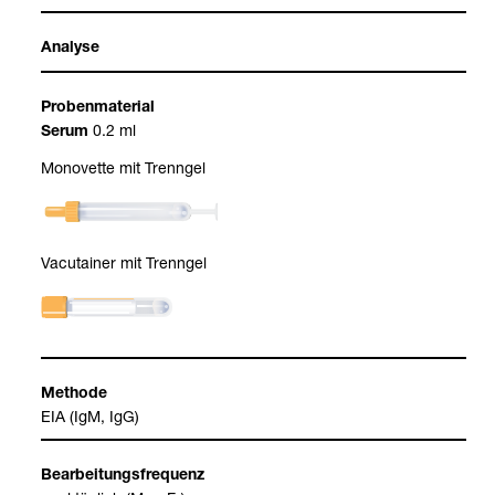
Ana­lyse
Pro­ben­ma­te­rial
0.2 ml
Serum
Mono­vette mit Trenn­gel
Vacu­tai­ner mit Trenn­gel
Methode
EIA (IgM, IgG)
Bear­bei­tungs­fre­quenz