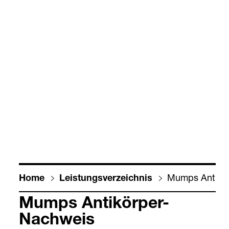
Mumps Anti­kör
Home
Leis­tungs­ver­zeich­nis
Mumps Anti­kör­per-​
Nach­weis