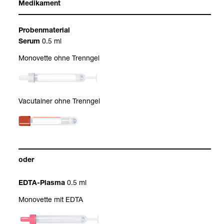
Medi­ka­ment
Pro­ben­ma­te­rial
0.5 ml
Serum
Mono­vette ohne Trenn­gel
Vacu­tai­ner ohne Trenn­gel
oder
0.5 ml
EDTA-​Plasma
Mono­vette mit EDTA