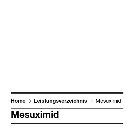
Mesu­xi­mid
Home
Leis­tungs­ver­zeich­nis
Mesu­xi­mid