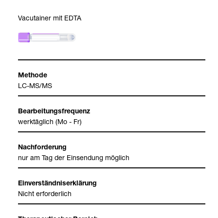
Vacu­tai­ner mit EDTA
Methode
LC-​MS/MS
Bear­bei­tungs­fre­quenz
werk­täg­lich (Mo - Fr)
Nach­for­de­rung
nur am Tag der Ein­sen­dung mög­lich
Ein­ver­ständ­nis­er­klä­rung
Nicht erfor­der­lich