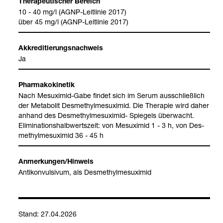
The­ra­peu­ti­scher Bereich
10 - 40 mg/l (AGNP-​Leit­li­nie 2017)
über 45 mg/l (AGNP-​Leit­li­nie 2017)
Akkre­di­tie­rungs­nach­weis
Ja
Phar­ma­ko­ki­ne­tik
Nach Mesu­xi­mid-​Gabe fin­det sich im Serum aus­schließ­lich
der Meta­bolit Des­me­thyl­me­su­xi­mid. Die The­ra­pie wird daher
anhand des Des­me­thyl­me­su­xi­mid-​ Spie­gels über­wacht.
Eli­mi­na­ti­ons­halb­werts­zeit: von Mesu­xi­mid 1 - 3 h, von Des­
me­thyl­me­su­xi­mid 36 - 45 h
Anmer­kun­gen/Hin­weis
Anti­kon­vul­si­vum, als Des­me­thyl­me­su­xi­mid
Stand: 27.04.2026