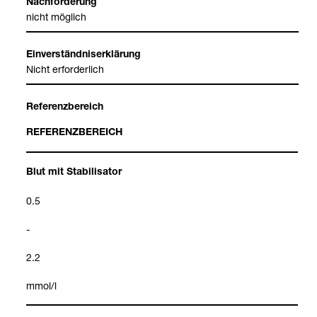
Nach­for­de­rung
nicht mög­lich
Ein­ver­ständ­nis­er­klä­rung
Nicht erfor­der­lich
Refe­renz­be­reich
REFE­RENZ­BE­REICH
Blut mit Sta­bi­li­sa­tor
0.5
-
2.2
mmol/l