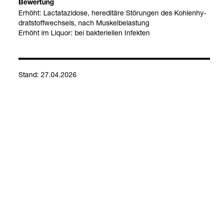
Bewer­tung
Erhöht: Lac­ta­ta­zi­dose, heredi­täre Stö­run­gen des Koh­len­hy­
dratstoff­wech­sels, nach Mus­kel­be­las­tung
Erhöht im Liquor: bei bak­te­ri­el­len Infek­ten
Stand: 27.04.2026
Kontakt
Social Media
Impressum
Allgemeine Einkaufsbedingungen