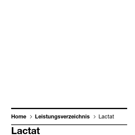
Lac­tat
Home
Leis­tungs­ver­zeich­nis
Lac­tat