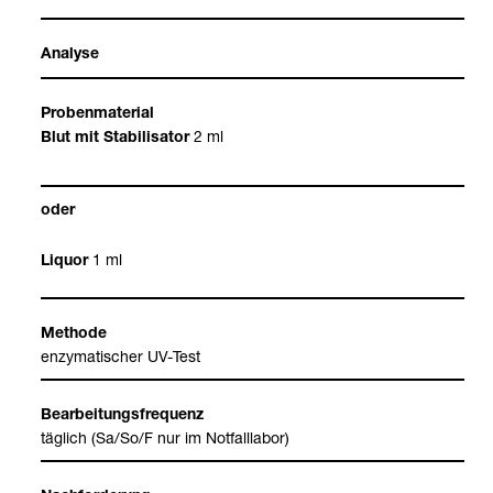
Ana­lyse
Pro­ben­ma­te­rial
2 ml
Blut mit Sta­bi­li­sa­tor
oder
1 ml
Liquor
Methode
enzy­ma­ti­scher UV-​Test
Bear­bei­tungs­fre­quenz
täg­lich (Sa/So/F nur im Not­fall­la­bor)