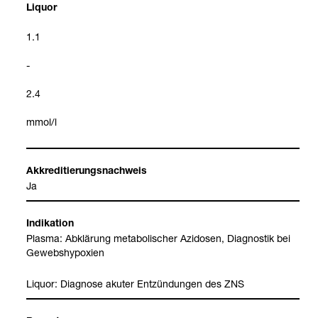
Liquor
1.1
-
2.4
mmol/l
Akkre­di­tie­rungs­nach­weis
Ja
Indi­ka­tion
Plasma: Abklä­rung meta­bo­li­scher Azi­do­sen, Dia­gnos­tik bei
Gewebs­hy­po­xien
Liquor: Dia­gnose aku­ter Ent­zün­dun­gen des ZNS