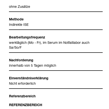
ohne Zusätze
Methode
Indi­rekte ISE
Bear­bei­tungs­fre­quenz
werk­täg­lich (Mo - Fr), im Serum im Not­fall­la­bor auch
Sa/So/F
Nach­for­de­rung
inner­halb von 5 Tagen mög­lich
Ein­ver­ständ­nis­er­klä­rung
Nicht erfor­der­lich
Refe­renz­be­reich
REFE­RENZ­BE­REICH