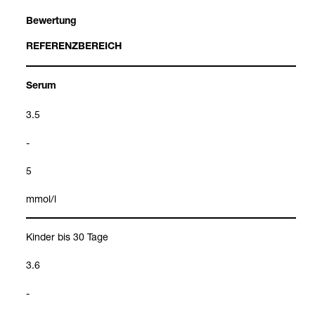
Bewer­tung
REFE­RENZ­BE­REICH
Serum
3.5
-
5
mmol/l
Kin­der bis 30 Tage
3.6
-