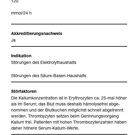
120
mmol/24 h
Akkre­di­tie­rungs­nach­weis
Ja
Indi­ka­tion
Stö­run­gen des Elek­tro­ly­thaus­halts
Stö­run­gen des Säure-​Basen-​Haus­halts
Stör­fak­to­ren
Die Kali­um­kon­zen­tra­tion ist in Ery­thro­zy­ten ca. 25-​mal höher
als im Serum; das Blut muss des­halb hämo­ly­se­frei abge­
nom­men und der Blut­ku­chen mög­lichst schnell abge­trennt
wer­den. Throm­by­zy­ten set­zen beim Gerin­nungs­vor­gang
Kalium frei. Pati­en­ten mit hohen Throm­bo­zy­ten­zah­len haben
daher höhere Serum-​Kalium-​Werte.