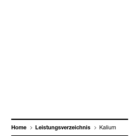
Kalium
Home
Leis­tungs­ver­zeich­nis