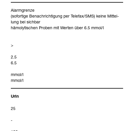
Alarm­grenze
(sofor­tige Benach­rich­ti­gung per Tele­fax/SMS) keine Mit­tei­
lung bei sich­bar
hämo­ly­ti­schen Pro­ben mit Wer­ten über 6.5 mmol/l
>
2.5
6.5
mmol/l
mmol/l
Urin
25
-