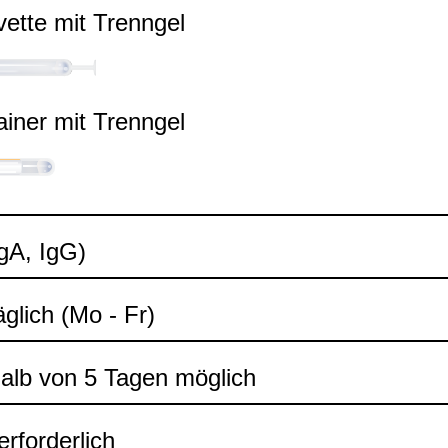
ette mit Trenn­gel
ai­ner mit Trenn­gel
IgA, IgG)
äg­lich (Mo - Fr)
halb von 5 Tagen mög­lich
rfor­der­lich