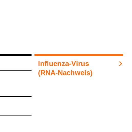
Influ­enza-​Virus
(RNA-​Nach­weis)