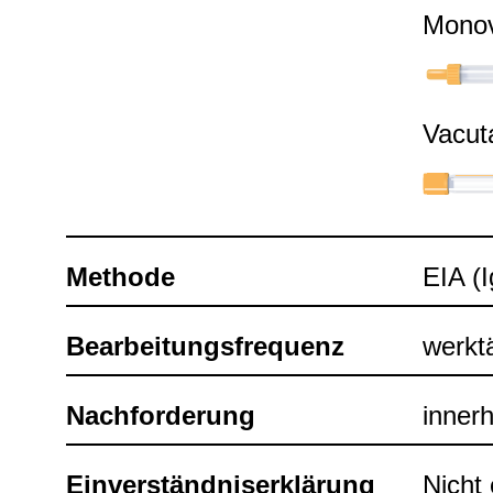
Mono­v
Vacu­t
Methode
EIA (
Bear­bei­tungs­fre­quenz
werk­t
Nach­for­de­rung
inner­
Ein­ver­ständ­nis­er­klä­rung
Nicht e