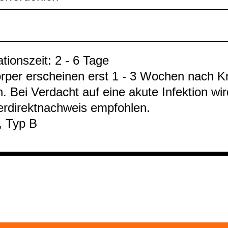
­ti­ons­zeit: 2 - 6 Tage
ör­per erschei­nen erst 1 - 3 Wochen nach Kr
n. Bei Ver­dacht auf eine akute Infek­tion wi
er­di­rekt­nach­weis emp­foh­len.
, Typ B