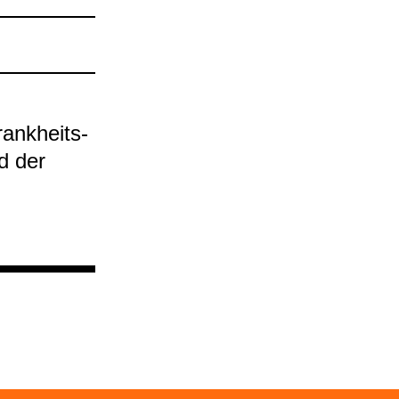
ank­heits­
rd der