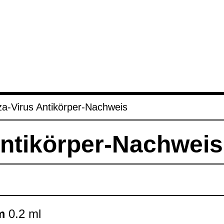
za-​Virus Anti­kör­per-​Nach­weis
nti­kör­per-​Nach­weis
m
0.2 ml