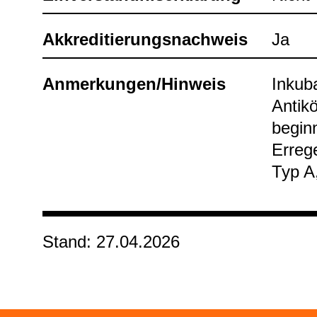
Akkre­di­tie­rungs­nach­weis
Ja
Anmer­kun­gen/Hin­weis
Inku­ba
Anti­k
be­gin
Erre­g
Typ A
Stand: 27.04.2026