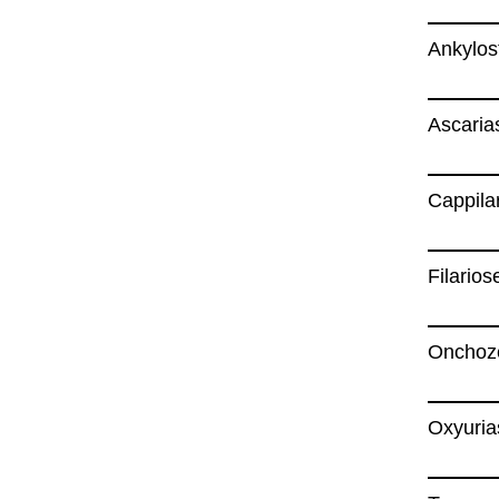
Anky­los
Asca­ria­
Cap­pi­la­
Fila­rios
Oncho­z
Oxyuria­