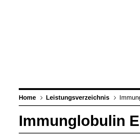
Home
Leis­tungs­ver­zeich­nis
Immun­gl
Immun­glo­bu­lin E