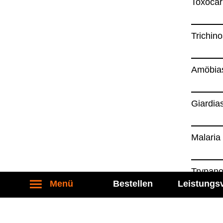
Toxo­ca­r
Tri­chi­n
Amö­bia­
Giar­dia­
Mala­ria
Try­pa­no
Menü
Bestellen
Leistungs
Schis­to­