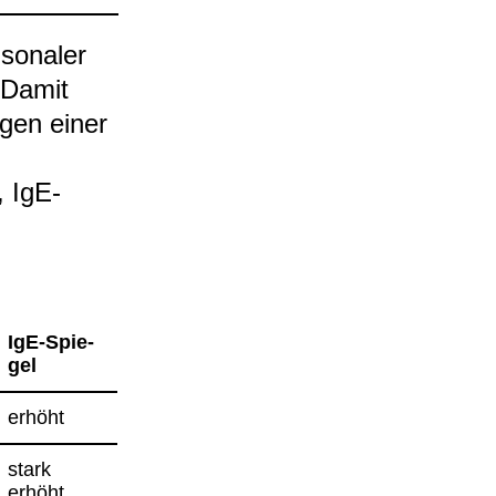
so­na­ler
. Damit
e­gen einer
, IgE-​
IgE-​Spie­
gel
erhöht
stark
erhöht