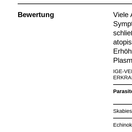
Bewer­tung
Viele A
Sym­pt
schlie
ato­pi
Erhöht
Plas­m
IGE-​VE
ERKRA
Para­si­
Ska­bie
Echi­no­