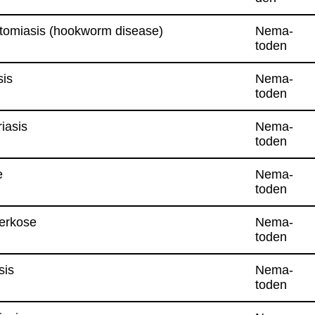
to­mia­sis (hook­worm disease)
Nema­
to­den
sis
Nema­
to­den
ria­sis
Nema­
to­den
e
Nema­
to­den
er­kose
Nema­
to­den
sis
Nema­
to­den