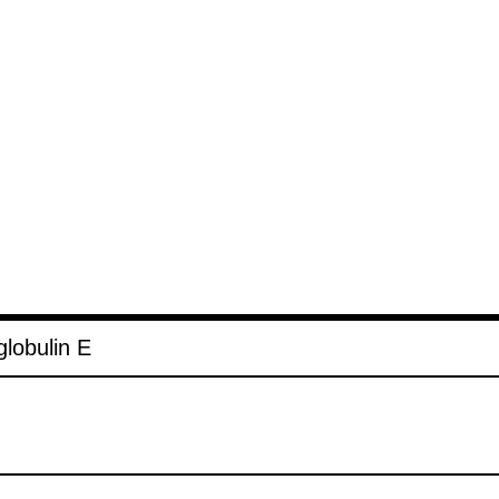
o­bu­lin E