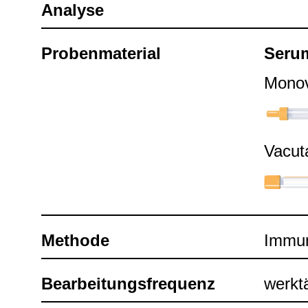
Ana­lyse
Pro­ben­ma­te­rial
Seru
Mono­v
Vacu­t
Methode
Immun­t
Bear­bei­tungs­fre­quenz
werk­t