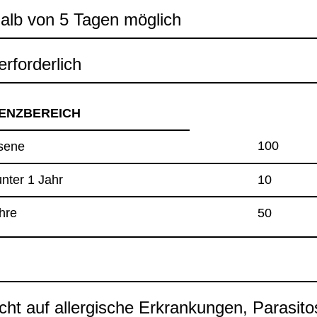
halb von 5 Tagen mög­lich
rfor­der­lich
ENZ­BE­REICH
100
sene
unter 1 Jahr
10
ahre
50
cht auf all­er­gi­sche Erkran­kun­gen, Para­si­to