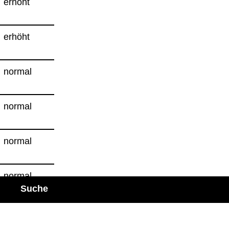
erhöht
erhöht
nor­mal
nor­mal
nor­mal
nor­mal
Suche
deut­lich
erhöht