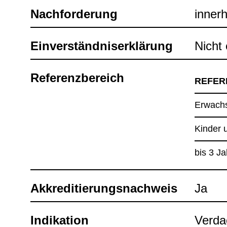
Nach­for­de­rung
inner­
Ein­ver­ständ­nis­er­klä­rung
Nicht e
Refe­renz­be­reich
REFE­R
Erwach­
Kin­der 
bis 3 J
Akkre­di­tie­rungs­nach­weis
Ja
Indi­ka­tion
Ver­da