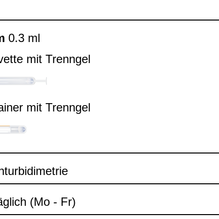
m
0.3 ml
ette mit Trenn­gel
ai­ner mit Trenn­gel
ur­bi­di­me­trie
äg­lich (Mo - Fr)