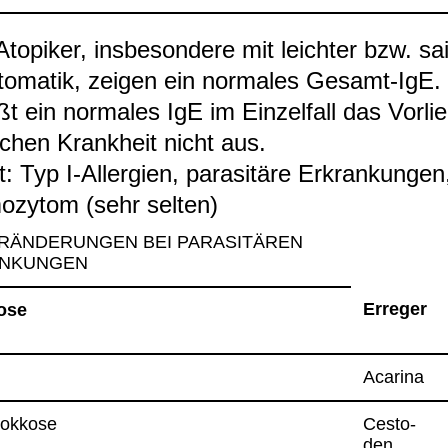
to­pi­ker, ins­be­son­dere mit leich­ter bzw. sai­
o­ma­tik, zei­gen ein nor­ma­les Gesamt-​IgE
ßt ein nor­ma­les IgE im Ein­zel­fall das Vor­li
­schen Krank­heit nicht aus.
: Typ I-​All­er­gien, para­si­täre Erkran­kun­gen
o­zy­tom (sehr sel­ten)
R­ÄN­DE­RUN­GEN BEI PARA­SI­TÄ­REN
N­KUN­GEN
Erre­ger
tose
s
Aca­rina
kok­kose
Ces­to­
den