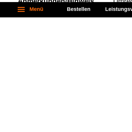
Anmer­kun­gen/Hin­weis
Umrech
Menü
Bestellen
Leistungs
Stand: 27.04.2026
Kontakt
Socia
Labor Becker MVZ eGbR
Folgen S
Führichstraße 70
81671 München
Tel.: 089 / 450 917 - 0
Fax: 089 / 450 917 - 6400
kontakt@labor-becker.de