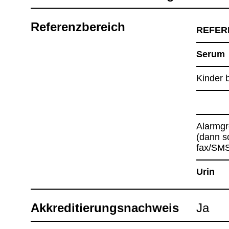
Refe­renz­be­reich
REFE­R
Serum
Kin­der 
Alarm­g
(dann so
fax/SM
Urin
Akkre­di­tie­rungs­nach­weis
Ja