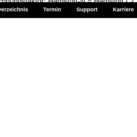
­nungs­fak­tor: Harn­stoff-​N = Harn­stoff / 2
verzeichnis
Termin
Support
Karriere
l Media
Imprint
ie Labor Becker auf:
Impressum
Allgemeine Einkaufsbe
Datenschutzerklärung
Cookie-Einstellungen ve