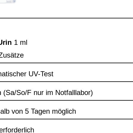
Urin
1 ml
Zusätze
a­ti­scher UV-​Test
ch (Sa/So/F nur im Not­fall­la­bor)
halb von 5 Tagen mög­lich
rfor­der­lich