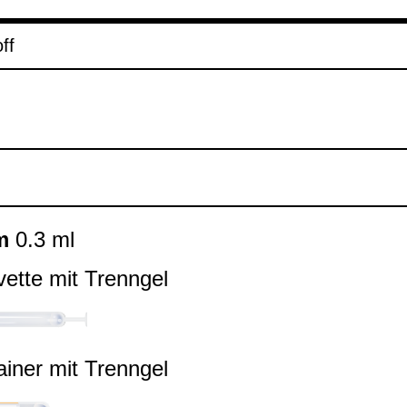
ff
m
0.3 ml
ette mit Trenn­gel
ai­ner mit Trenn­gel