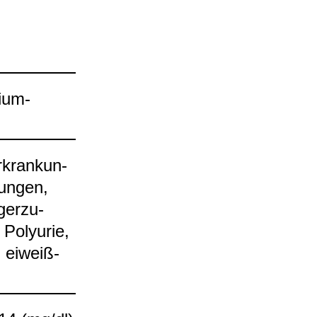
um-​
­kran­kun­
tun­gen,
ger­zu­
Poly­urie,
, eiweiß­