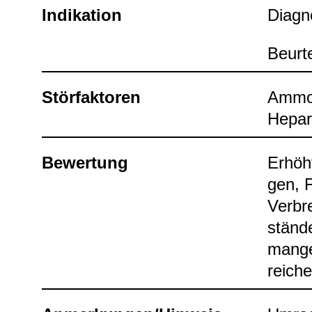
Indi­ka­tion
Dia­gno
Beur­t
Stör­fak­to­ren
Ammo­
Hepa­r
Bewer­tung
Erhöht
gen, F
Ver­br
stände
man­ge
rei­ch