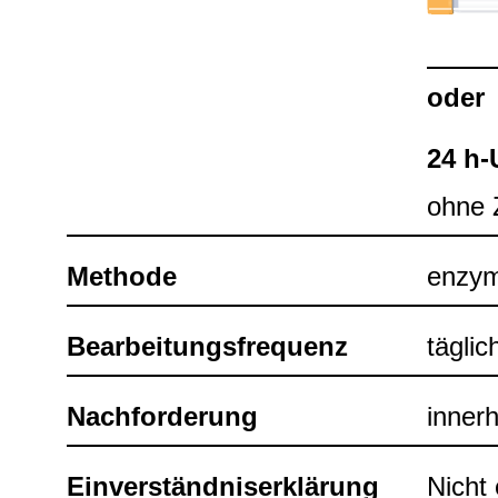
oder
24 h-​
ohne 
Methode
enzy­m
Bear­bei­tungs­fre­quenz
täg­li
Nach­for­de­rung
inner­
Ein­ver­ständ­nis­er­klä­rung
Nicht e