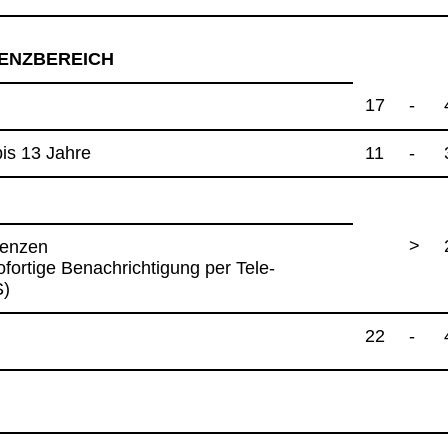
ENZ­BE­REICH
17
-
bis 13 Jahre
11
-
>
ren­zen
for­tige Benach­rich­ti­gung per Tele­
S)
22
-