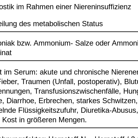
s­tik im Rah­men einer Nie­ren­in­suf­fi­zi­enz
ei­lung des meta­bo­li­schen Sta­tus
niak bzw. Ammo­nium-​ Salze oder Ammo­ni
i­nat
 im Serum: akute und chro­ni­sche Nie­ren­er
ie­ber, Trau­men (Unfall, post­ope­ra­tiv), Blu­
en­nun­gen, Trans­fu­si­ons­zwi­schen­fälle, Hun­
, Diar­rhoe, Erbre­chen, star­kes Schwit­zen, 
lnde Flüs­sig­keits­zu­fuhr, Diure­tika-​Abusus
e Kost in grö­ße­ren Men­gen.