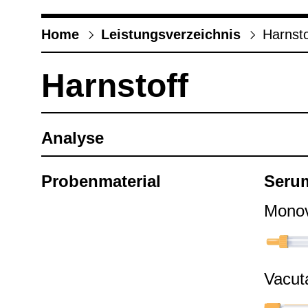
Home
Leis­tungs­ver­zeich­nis
Harn­sto
Harn­stoff
Ana­lyse
Pro­ben­ma­te­rial
Seru
Mono­v
Vacu­t