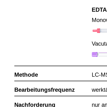
EDTA
Mono­
Vacu­t
Methode
LC-​
Bear­bei­tungs­fre­quenz
werk­t
Nach­for­de­rung
nur am