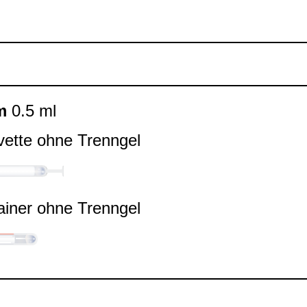
m
0.5 ml
vette ohne Trenn­gel
ai­ner ohne Trenn­gel