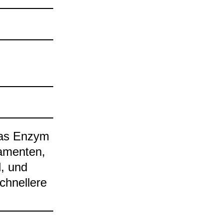
r das Enzym
­men­ten,
d, und
chnel­lere