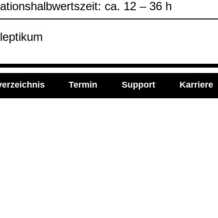
na­ti­ons­halb­werts­zeit: ca. 12 – 36 h
lep­ti­kum
verzeichnis
Termin
Support
Karriere
l Media
Imprint
ie Labor Becker auf:
Impressum
Allgemeine Einkaufsbe
Datenschutzerklärung
Cookie-Einstellungen ve