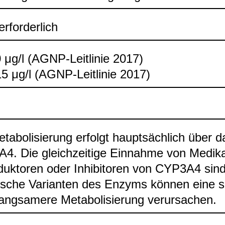
rfor­der­lich
 μg/l (AGNP-​Leit­li­nie 2017)
5 μg/l (AGNP-​Leit­li­nie 2017)
ta­bo­li­sie­rung erfolgt haupt­säch­lich übe
. Die gleich­zei­tige Ein­nahme von Medi­ka
duk­to­ren oder Inhi­bi­to­ren von CYP3A4 sin
i­sche Vari­an­ten des Enzyms kön­nen eine s
ang­sa­mere Meta­bo­li­sie­rung ver­ur­sa­chen.