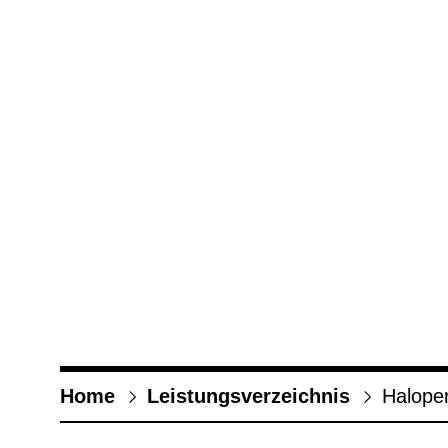
Home
Leis­tungs­ver­zeich­nis
Hal­oper