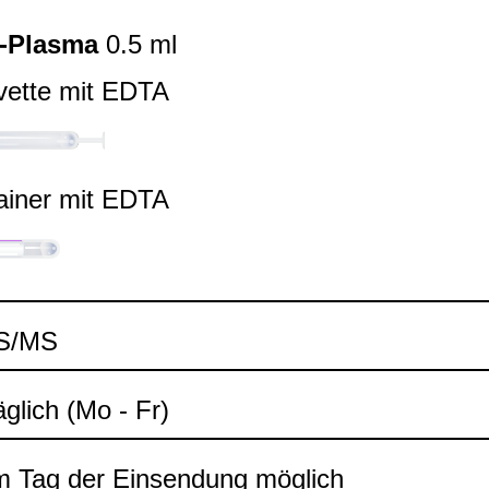
-​Plasma
0.5 ml
vette mit EDTA
ai­ner mit EDTA
MS/MS
äg­lich (Mo - Fr)
 Tag der Ein­sen­dung mög­lich