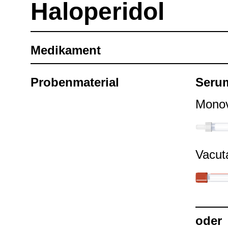
Hal­oper­idol
Medi­ka­ment
Pro­ben­ma­te­rial
Seru
Mono­
Vacu­t
oder