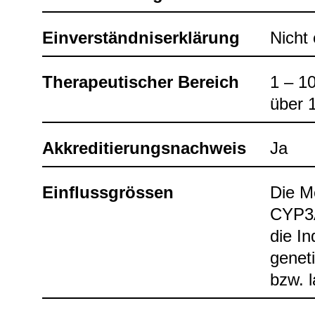
Ein­ver­ständ­nis­er­klä­rung
Nicht e
The­ra­peu­ti­scher Bereich
1 – 10
über 1
Akkre­di­tie­rungs­nach­weis
Ja
Ein­fluss­grös­sen
Die Me
CYP3A4
die In
gene­t
bzw. l