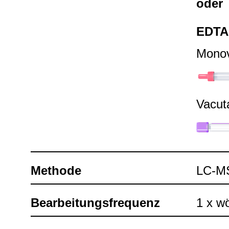
oder
EDTA
Mono­
Vacu­t
Methode
LC-​
Bear­bei­tungs­fre­quenz
1 x wö