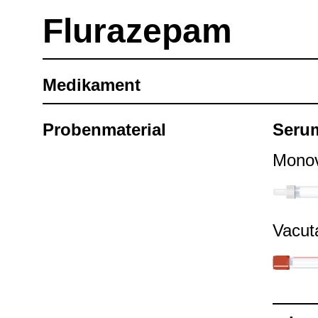
Flura­ze­pam
Medi­ka­ment
Pro­ben­ma­te­rial
Seru
Mono­
Vacu­t