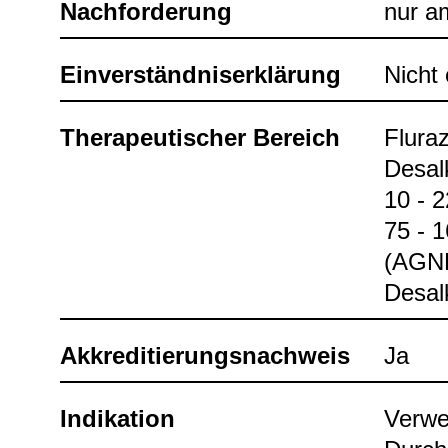
Nach­for­de­rung
nur am
Ein­ver­ständ­nis­er­klä­rung
Nicht e
The­ra­peu­ti­scher Bereich
Flura­
Desal­k
10 - 2
75 - 1
(AGNP-
Desal­
Akkre­di­tie­rungs­nach­weis
Ja
Indi­ka­tion
Ver­we