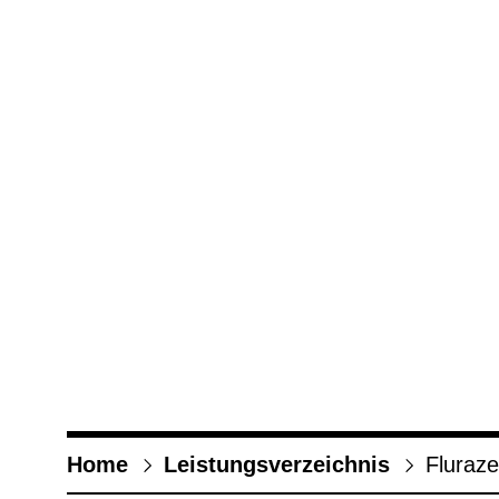
Home
Leis­tungs­ver­zeich­nis
Flura­z