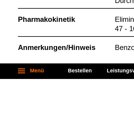
Durch­
Phar­ma­ko­ki­ne­tik
Eli­mi­
47 - 
Anmer­kun­gen/Hin­weis
Ben­zo­
Menü
Bestellen
Leistungs
Stand: 27.04.2026
Kontakt
Socia