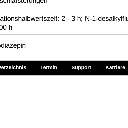
schlaf­stö­run­gen
na­ti­ons­halb­werts­zeit: 2 - 3 h; N-1-​desal­kyl­f
100 h
dia­ze­pin
verzeichnis
Termin
Support
Karriere
l Media
Imprint