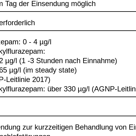
 Tag der Ein­sen­dung mög­lich
rfor­der­lich
ze­pam: 0 - 4 µg/l
yl­flu­ra­ze­pam:
2 µg/l (1 -3 Stun­den nach Ein­nahme)
65 µg/l (im steady state)
​Leit­li­nie 2017)
kyl­flu­ra­ze­pam: über 330 µg/l (AGNP-​Leit­li­
n­dung zur kurz­zei­ti­gen Behand­lung von Ei