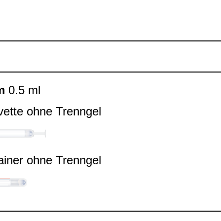
m
0.5 ml
vette ohne Trenn­gel
ai­ner ohne Trenn­gel