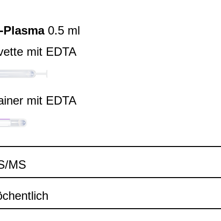
-​Plasma
0.5 ml
vette mit EDTA
ai­ner mit EDTA
MS/MS
chent­lich