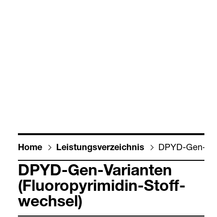
DPYD-​Gen-​Vari­a
Home
Leis­tungs­ver­zeich­nis
DPYD-​Gen-​Vari­an­ten
(Fluoro­py­ri­mi­din-​Stoff­
wech­sel)