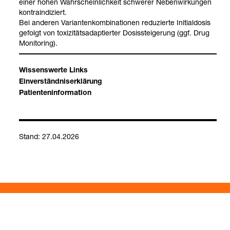
einer hohen Wahr­schein­lich­keit schwe­rer Neben­wir­kun­gen
kon­tra­in­di­ziert.
Bei ande­ren Vari­an­ten­kom­bi­na­tio­nen redu­zierte Initi­al­do­sis
gefolgt von toxi­zi­täts­ad­ap­tier­ter Dosis­stei­ge­rung (ggf. Drug
Moni­to­ring).
Wis­sens­werte Links
Ein­ver­ständ­nis­er­klä­rung
Pati­en­ten­in­for­ma­tion
Stand: 27.04.2026
Kontakt