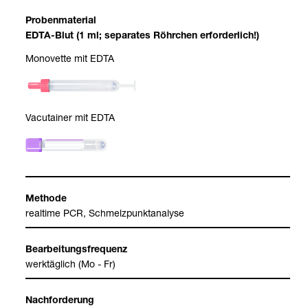
Pro­ben­ma­te­rial
EDTA-​Blut (1 ml; sepa­ra­tes Röhr­chen erfor­der­lich!)
Mono­vette mit EDTA
Vacu­tai­ner mit EDTA
Methode
real­time PCR, Schmelz­punkt­ana­lyse
Bear­bei­tungs­fre­quenz
werk­täg­lich (Mo - Fr)
Nach­for­de­rung