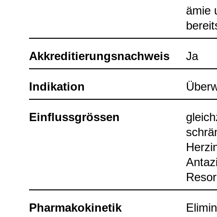
ämie u
bereit
Akkre­di­tie­rungs­nach­weis
Ja
Indi­ka­tion
Über­w
Ein­fluss­grös­sen
gleich
schrän
Herz­in
Anta­zi
Resorp
Phar­ma­ko­ki­ne­tik
Eli­mi­