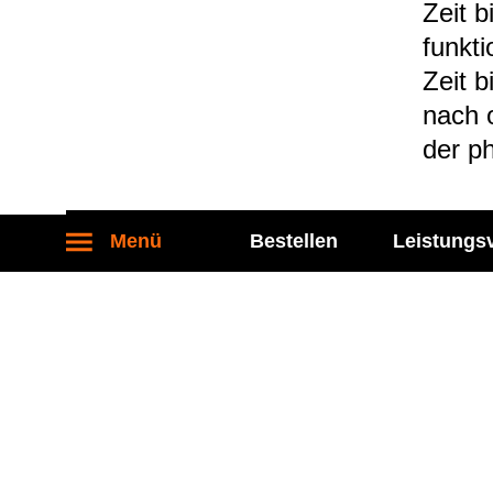
Zeit b
funk­t
Zeit b
nach o
der ph
Menü
Bestellen
Leistungs
Stand: 27.04.2026
Kontakt
Socia
Labor Becker MVZ eGbR
Folgen S