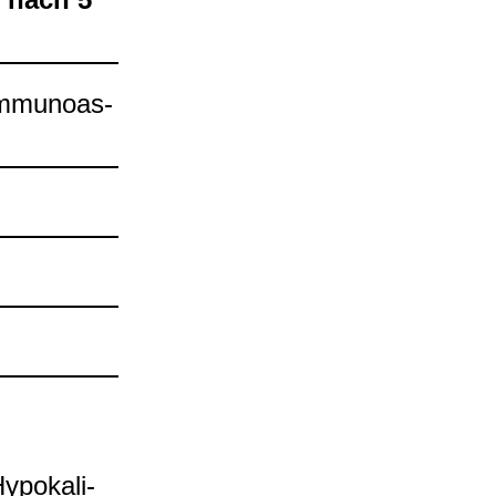
-​Immu­n­oas­
ypo­ka­li­