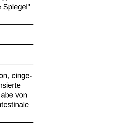
e Spie­gel"
ton, ein­ge­
­sierte
; Gabe von
te­sti­nale