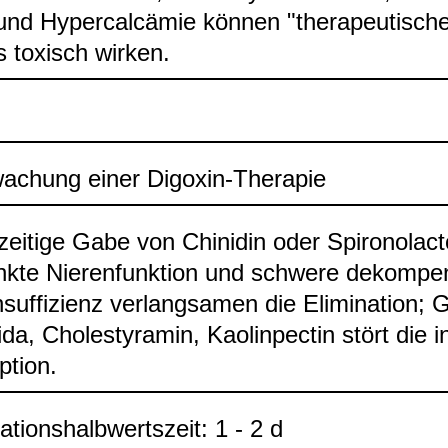
nd Hyper­cal­cä­mie kön­nen "the­ra­peu­ti­sch
s toxisch wir­ken.
a­chung einer Digoxin-​The­ra­pie
­zei­tige Gabe von Chi­ni­din oder Spi­ro­no­lac­
kte Nie­ren­funk­tion und schwere dekom­pen
­suf­fi­zi­enz ver­lang­sa­men die Eli­mi­na­tion
da, Cho­les­ty­ra­min, Kao­lin­pec­tin stört die in
­tion.
na­ti­ons­halb­werts­zeit: 1 - 2 d