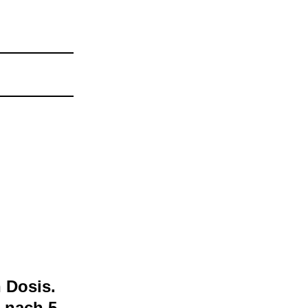
n Dosis.
s nach 5