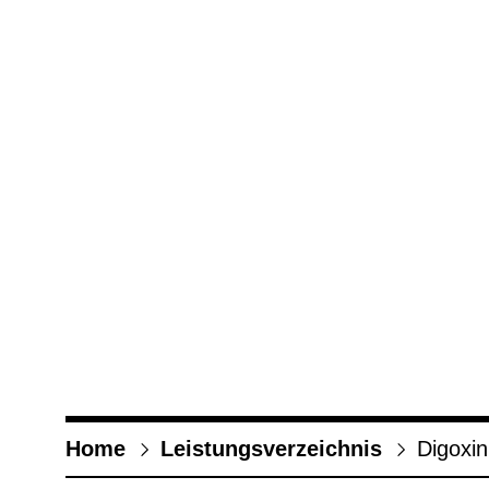
Home
Leis­tungs­ver­zeich­nis
Digoxin