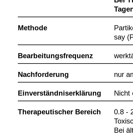
Tagen
Methode
Par­ti­
say (
Bear­bei­tungs­fre­quenz
werk­t
Nach­for­de­rung
nur am
Ein­ver­ständ­nis­er­klä­rung
Nicht e
The­ra­peu­ti­scher Bereich
0.8 - 
Toxi­s
Bei äl