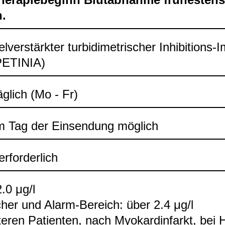
.
kel­ver­stärk­ter tur­bi­di­me­tri­scher Inhi­bi­ti­ons
PETI­NIA)
äg­lich (Mo - Fr)
 Tag der Ein­sen­dung mög­lich
rfor­der­lich
2.0 μg/l
cher und Alarm-​Bereich: über 2.4 μg/l
te­ren Pati­en­ten, nach Myo­kard­in­farkt, bei H