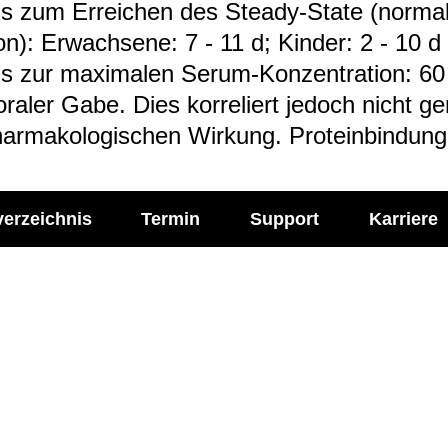
is zum Errei­chen des Steady-​State (nor­mal
ion): Erwach­sene: 7 - 11 d; Kin­der: 2 - 10 d
is zur maxi­ma­len Serum-​Kon­zen­tra­tion: 6
ra­ler Gabe. Dies kor­re­liert jedoch nicht g
ar­ma­ko­lo­gi­schen Wir­kung. Pro­te­in­bin­du
verzeichnis
Termin
Support
Karriere
l Media
Imprint
ie Labor Becker auf:
Impressum