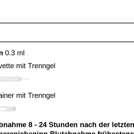
m
0.3 ml
ette mit Trenn­gel
ai­ner mit Trenn­gel
ab­nahme 8 - 24 Stun­den nach der letz­te
he­ra­pie­be­ginn Blut­ab­nahme frü­hes­ten