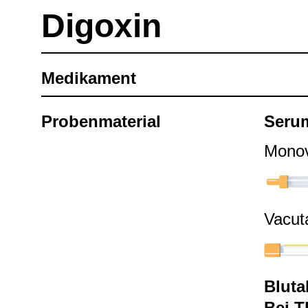
Digoxin
Medi­ka­ment
Pro­ben­ma­te­rial
Seru
Mono­v
Vacu­t
Blut­
Bei T