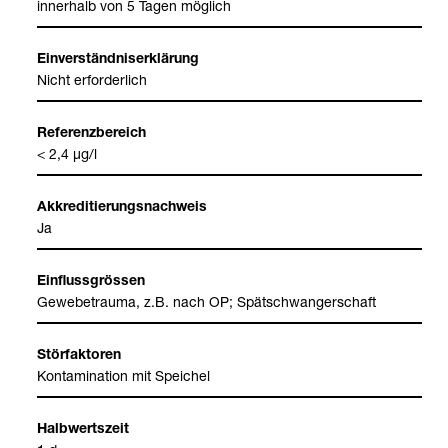
inner­halb von 5 Tagen mög­lich
Ein­ver­ständ­nis­er­klä­rung
Nicht erfor­der­lich
Refe­renz­be­reich
< 2,4 µg/l
Akkre­di­tie­rungs­nach­weis
Ja
Ein­fluss­grös­sen
Gewe­bet­rauma, z.B. nach OP; Spät­schwan­ger­schaft
Stör­fak­to­ren
Kon­ta­mi­na­tion mit Spei­chel
Halb­werts­zeit