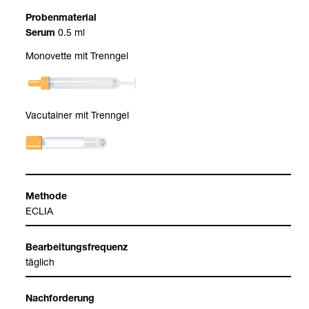
Pro­ben­ma­te­rial
0.5 ml
Serum
Mono­vette mit Trenn­gel
Vacu­tai­ner mit Trenn­gel
Methode
ECLIA
Bear­bei­tungs­fre­quenz
täg­lich
Nach­for­de­rung