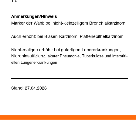
1 d
Anmer­kun­gen/Hin­weis
Mar­ker der Wahl: bei nicht-​klein­zelli­gem Bron­chi­al­kar­zi­nom
Auch erhöht: bei Bla­sen-​Kar­zi­nom, Plat­ten­epi­thel­kar­zi­nom
Nicht-​mali­gne erhöht: bei gut­ar­ti­gen Leber­er­kran­kun­gen,
Nie­ren­in­suf­fi­zi­enz,
aku­ter Pneu­mo­nie, Tuber­ku­lose und inter­s­ti­ti­
el­len Lun­gen­er­kran­kun­gen
Stand: 27.04.2026
Tumor­mar­ker
Kontakt