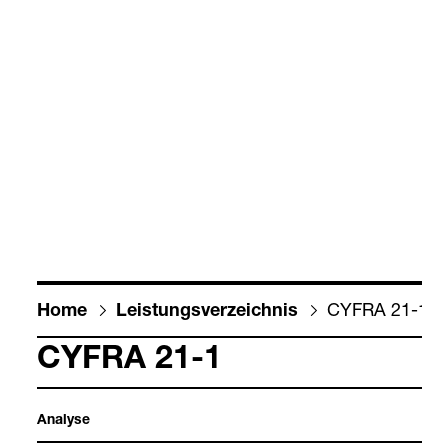
CYFRA 21-1
Home
Leis­tungs­ver­zeich­nis
CYFRA 21-1
Ana­lyse