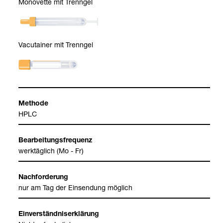
Mono­vette mit Trenn­gel
Vacu­tai­ner mit Trenn­gel
Methode
HPLC
Bear­bei­tungs­fre­quenz
werk­täg­lich (Mo - Fr)
Nach­for­de­rung
nur am Tag der Ein­sen­dung mög­lich
Ein­ver­ständ­nis­er­klä­rung