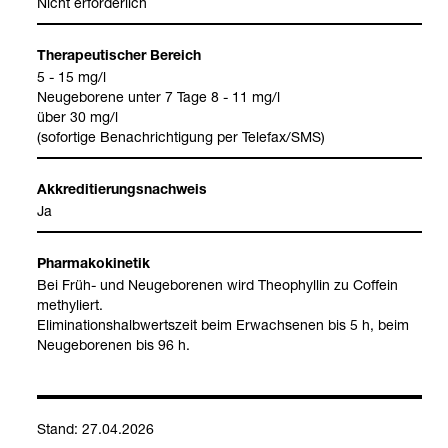
Nicht erfor­der­lich
The­ra­peu­ti­scher Bereich
5 - 15 mg/l
Neu­ge­bo­rene unter 7 Tage 8 - 11 mg/l
über 30 mg/l
(sofor­tige Benach­rich­ti­gung per Tele­fax/SMS)
Akkre­di­tie­rungs­nach­weis
Ja
Phar­ma­ko­ki­ne­tik
Bei Früh-​ und Neu­ge­bo­re­nen wird Theo­phyl­lin zu Cof­fein
methy­liert.
Eli­mi­na­ti­ons­halb­werts­zeit beim Erwach­se­nen bis 5 h, beim
Neu­ge­bo­re­nen bis 96 h.
Stand: 27.04.2026