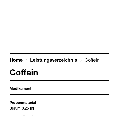
Cof­fein
Home
Leis­tungs­ver­zeich­nis
Cof­fein
Medi­ka­ment
Pro­ben­ma­te­rial
0.25 ml
Serum