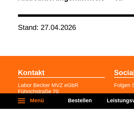
Stand: 27.04.2026
Kontakt
Socia
Labor Becker MVZ eGbR
Folgen S
Führichstraße 70
81671 München
Menü
Bestellen
Leistungs
Tel.: 089 / 450 917 - 0
Fax: 089 / 450 917 - 6400
kontakt@labor-becker.de