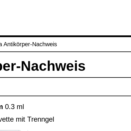
 Anti­kör­per-​Nach­weis
per-​Nach­weis
m
0.3 ml
ette mit Trenn­gel