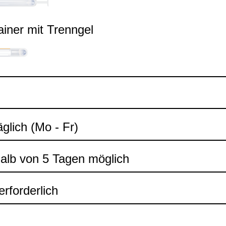
ai­ner mit Trenn­gel
äg­lich (Mo - Fr)
halb von 5 Tagen mög­lich
rfor­der­lich