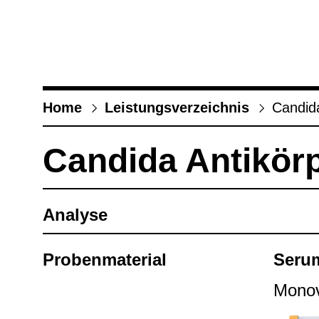
Home
Leis­tungs­ver­zeich­nis
Can­dida
Can­dida Anti­kör­
Ana­lyse
Pro­ben­ma­te­rial
Seru
Mono­v