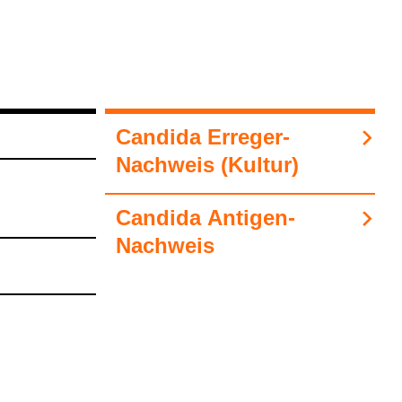
Can­dida Erre­ger-​
Nach­weis (Kul­tur)
Can­dida Anti­gen-​
Nach­weis