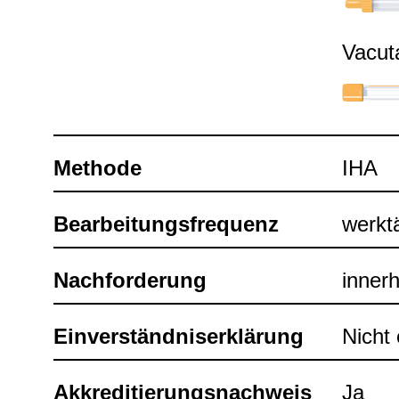
Vacu­t
Methode
IHA
Bear­bei­tungs­fre­quenz
werk­t
Nach­for­de­rung
inner­
Ein­ver­ständ­nis­er­klä­rung
Nicht e
Akkre­di­tie­rungs­nach­weis
Ja