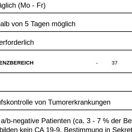
äg­lich (Mo - Fr)
halb von 5 Tagen mög­lich
rfor­der­lich
ENZ­BE­REICH
-
37
ufs­kon­trolle von Tumor­er­kran­kun­gen
a/b-​nega­tive Pati­en­ten (ca. 3 - 7 % der Be
bil­den kein CA 19-9. Bestim­mung in Sekre­