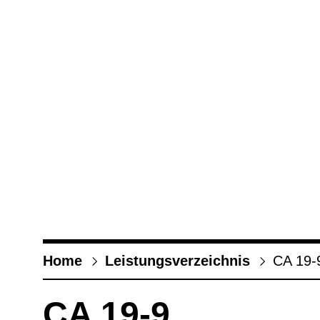
Home
Leis­tungs­ver­zeich­nis
CA 19-
CA 19-9