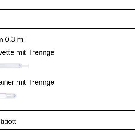
m
0.3 ml
ette mit Trenn­gel
ai­ner mit Trenn­gel
Abbott