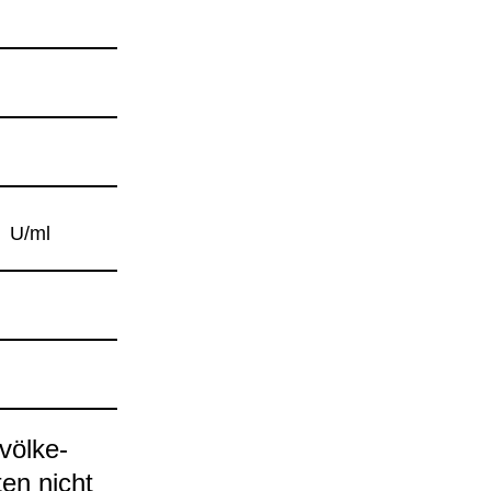
U/ml
völ­ke­
ten nicht