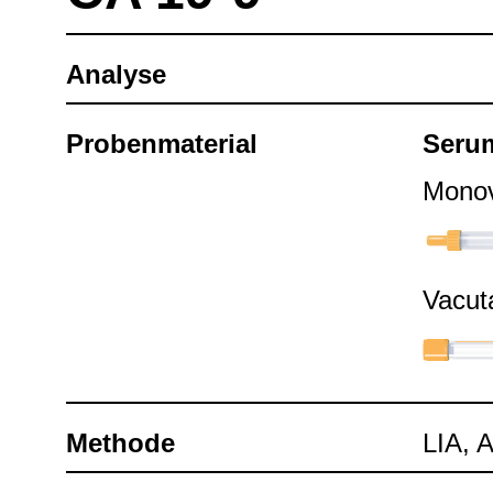
Ana­lyse
Pro­ben­ma­te­rial
Seru
Mono­v
Vacu­t
Methode
LIA, 