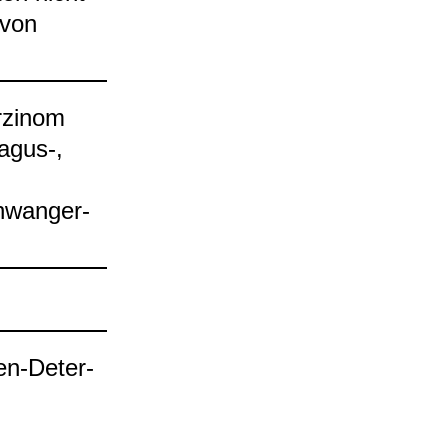
 von
­zi­nom
­gus-​,
chwan­ger­
pen-​Deter­