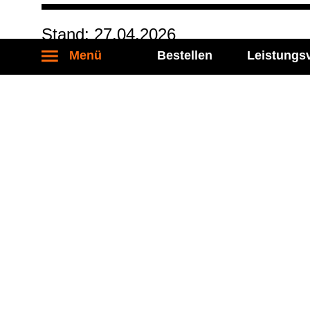
Stand: 27.04.2026
Menü
Bestellen
Leistungs
Kontakt
Socia
Labor Becker MVZ eGbR
Folgen S
Führichstraße 70
81671 München
Tel.: 089 / 450 917 - 0
Fax: 089 / 450 917 - 6400
kontakt@labor-becker.de