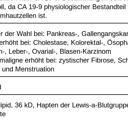
oll, da CA 19-9 phy­sio­lo­gi­scher Bestand­teil
m­haut­zel­len ist.
r der Wahl bei: Pan­kreas-​, Gal­len­gangs­kar
rhöht bei: Cho­lestase, Kolo­rek­tal-​, Öso­pha
​, Leber-​, Ova­rial-​, Bla­sen-​Kar­zi­nom
​mali­gne erhöht bei: zys­ti­scher Fibrose, S
 und Mens­trua­tion
d
­li­pid, 36 kD, Hap­ten der Lewis-​a-​Blut­grup­
te