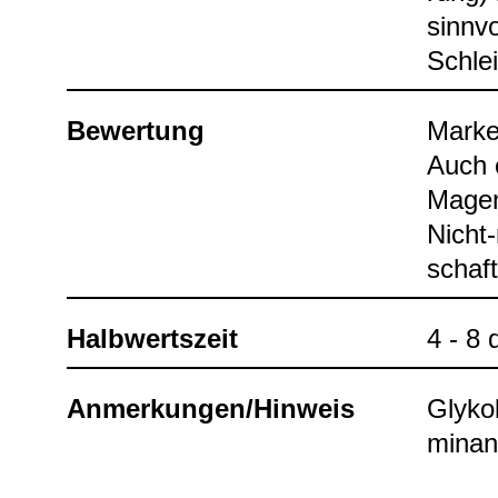
sinn­v
Schlei
Bewer­tung
Mar­ke
Auch e
Magen-
Nicht-
schaft
Halb­werts­zeit
4 - 8 
Anmer­kun­gen/Hin­weis
Gly­ko
mi­nan