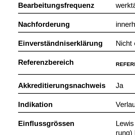
Bear­bei­tungs­fre­quenz
werk­t
Nach­for­de­rung
inner­
Ein­ver­ständ­nis­er­klä­rung
Nicht e
Refe­renz­be­reich
REFE­R
Akkre­di­tie­rungs­nach­weis
Ja
Indi­ka­tion
Ver­la
Ein­fluss­grös­sen
Lewis 
rung) 