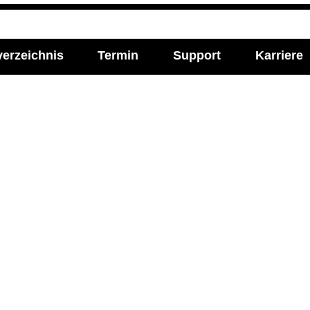
verzeichnis
Termin
Support
Karriere
l Media
Imprint
ie Labor Becker auf:
Impressum
Allgemeine Einkaufsbe
Datenschutzerklärung
Cookie-Einstellungen ve