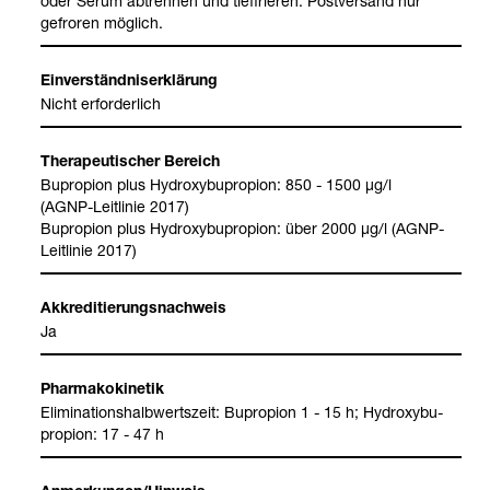
oder Serum abtren­nen und tief­frie­ren. Post­ver­sand nur
gefro­ren mög­lich.
Ein­ver­ständ­nis­er­klä­rung
Nicht erfor­der­lich
The­ra­peu­ti­scher Bereich
Bupro­pion plus Hydroxy­bu­pro­pion: 850 - 1500 µg/l
(AGNP-​Leit­li­nie 2017)
Bupro­pion plus Hydroxy­bu­pro­pion: über 2000 µg/l (AGNP-​
Leit­li­nie 2017)
Akkre­di­tie­rungs­nach­weis
Ja
Phar­ma­ko­ki­ne­tik
Eli­mi­na­ti­ons­halb­werts­zeit: Bupro­pion 1 - 15 h; Hydroxy­bu­
pro­pion: 17 - 47 h