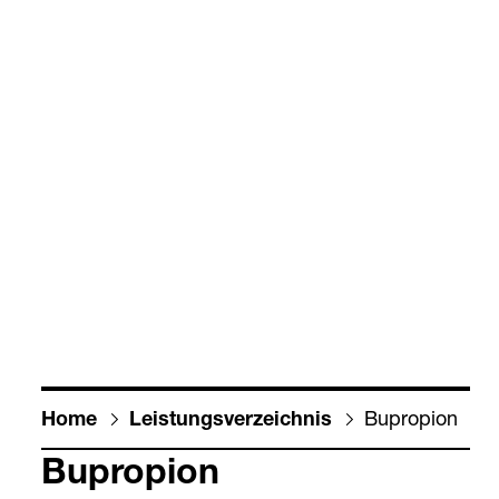
Bupro­pion
Home
Leis­tungs­ver­zeich­nis
Bupro­pion