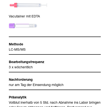
Vacu­tai­ner mit EDTA
Methode
LC-​MS/MS
Bear­bei­tungs­fre­quenz
3 x wöchent­lich
Nach­for­de­rung
nur am Tag der Ein­sen­dung mög­lich
Prä­ana­ly­tik
Voll­blut inerhalb von 5 Std. nach Abnahme ins Labor brin­gen