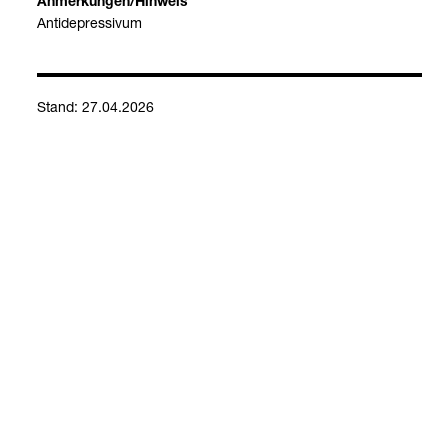
Anmer­kun­gen/Hin­weis
Anti­de­pres­si­vum
Stand: 27.04.2026
Kontakt
Social Media
Impressum
Allgemeine Einkaufsbedingungen
Datenschutzerklärung