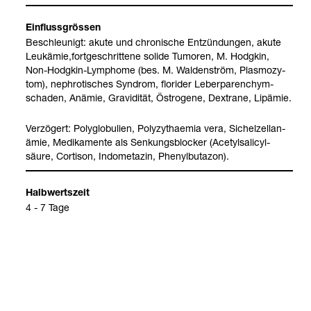
Ein­fluss­grös­sen
Beschleu­nigt: akute und chro­ni­sche Ent­zün­dun­gen, akute
Leuk­ämie,fort­ge­schrit­tene solide Tumo­ren, M. Hodg­kin,
Non-​Hodg­kin-​Lym­phome (bes. M. Wal­den­ström, Plas­mo­zy­
tom), nephro­ti­sches Syn­drom, ﬂori­der Leber­pa­ren­chym­
scha­den, Anämie, Gra­vi­di­tät, Östro­gene, Dex­t­rane, Lipä­mie.
Ver­zö­gert: Poly­glo­bu­lien, Poly­zy­thae­mia vera, Sichel­zel­lan­
ämie, Medi­ka­mente als Sen­kungs­blo­cker (Ace­tyl­sa­li­cyl­
säure, Cor­ti­son, Indo­me­ta­zin, Phe­nyl­bu­ta­zon).
Halb­werts­zeit
4 - 7 Tage
Anmer­kun­gen/Hin­weis
Im Unter­schied zur Bestim­mung nach Wes­ter­gren kann die
BKS mit Hilfe der Durch­fluss­ana­lyse bis zu 24 Stun­den nach
der Pro­ben­nahme durch­ge­führt wer­den. Die mit EDTA-​Blut
erziel­ten Ergeb­nisse kor­re­lie­ren gut mit dem 1-​Stun­den-​Wert