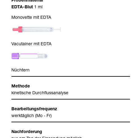
Pro­ben­ma­te­rial
1 ml
EDTA-​Blut
Mono­vette mit EDTA
Vacu­tai­ner mit EDTA
Nüch­tern
Methode
kine­ti­sche Durch­fluss­ana­lyse
Bear­bei­tungs­fre­quenz
werk­täg­lich (Mo - Fr)
Nach­for­de­rung