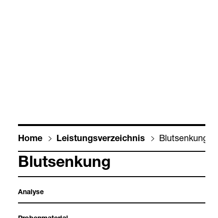
Blut­sen­kung
Home
Leis­tungs­ver­zeich­nis
Blut­sen­kung
Ana­lyse