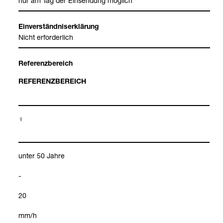
nur am Tag der Ein­sen­dung mög­lich
Ein­ver­ständ­nis­er­klä­rung
Nicht erfor­der­lich
Refe­renz­be­reich
REFE­RENZ­BE­REICH
♀
unter 50 Jahre
-
20
mm/h