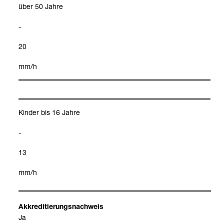
über 50 Jahre
-
20
mm/h
Kin­der bis 16 Jahre
-
13
mm/h
Akkre­di­tie­rungs­nach­weis
Ja