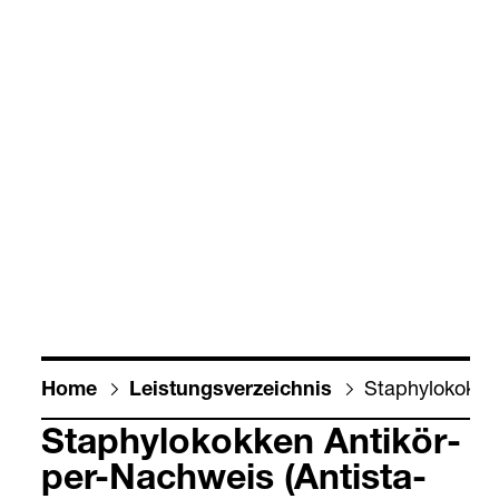
Sta­phy­lo­kok­ke
Home
Leis­tungs­ver­zeich­nis
Sta­phy­lo­kok­ken Anti­kör­
per-​Nach­weis (Anti­sta­