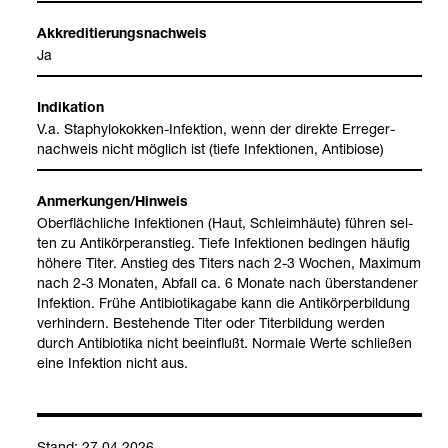
Akkre­di­tie­rungs­nach­weis
Ja
Indi­ka­tion
V.a. Sta­phy­lo­kok­ken-​Infek­tion, wenn der direkte Erre­ger­
nach­weis nicht mög­lich ist (tiefe Infek­tio­nen, Anti­biose)
Anmer­kun­gen/Hin­weis
Ober­fläch­li­che Infek­tio­nen (Haut, Schleim­häute) füh­ren sel­
ten zu Anti­kör­per­an­stieg. Tiefe Infek­tio­nen bedin­gen häu­fig
höhere Titer. Anstieg des Titers nach 2-3 Wochen, Maxi­mum
nach 2-3 Mona­ten, Abfall ca. 6 Monate nach über­stan­de­ner
Infek­tion. Frühe Anti­bio­ti­ka­gabe kann die Anti­kör­per­bil­dung
ver­hin­dern. Bestehende Titer oder Titer­bil­dung wer­den
durch Anti­bio­tika nicht beein­flußt. Nor­male Werte schlie­ßen
eine Infek­tion nicht aus.
Stand: 27.04.2026