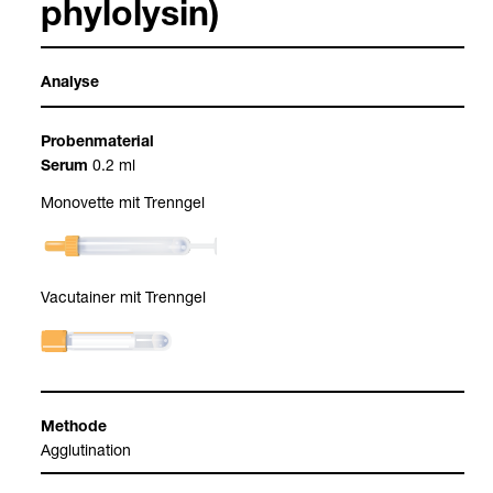
phylo­ly­sin)
Ana­lyse
Pro­ben­ma­te­rial
0.2 ml
Serum
Mono­vette mit Trenn­gel
Vacu­tai­ner mit Trenn­gel
Methode
Agglu­ti­na­tion