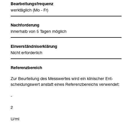
Bear­bei­tungs­fre­quenz
werk­täg­lich (Mo - Fr)
Nach­for­de­rung
inner­halb von 5 Tagen mög­lich
Ein­ver­ständ­nis­er­klä­rung
Nicht erfor­der­lich
Refe­renz­be­reich
Zur Beur­tei­lung des Mess­wer­tes wird ein kli­ni­scher Ent­
schei­dungs­wert anstatt eines Refe­renz­be­reichs ver­wen­det:
-
2
U/ml