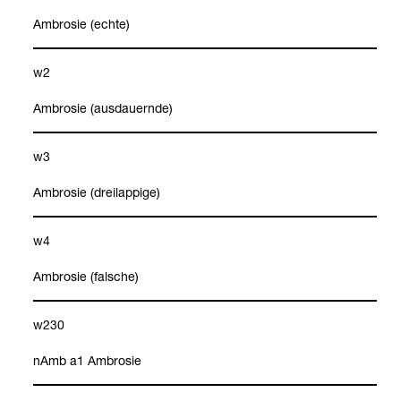
Ambro­sie (echte)
w2
Ambro­sie (aus­dau­ernde)
w3
Ambro­sie (drei­lap­pige)
w4
Ambro­sie (fal­sche)
w230
nAmb a1 Ambro­sie