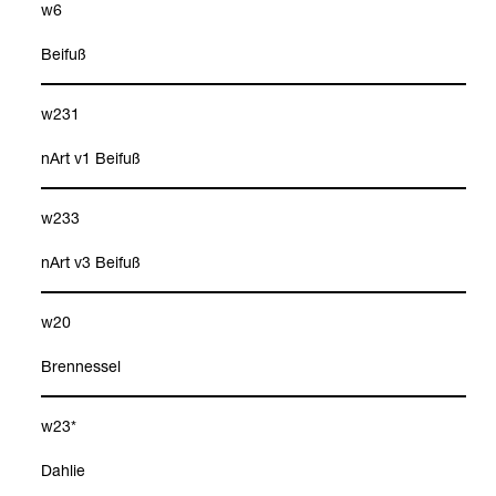
w6
Bei­fuß
w231
nArt v1 Bei­fuß
w233
nArt v3 Bei­fuß
w20
Bren­nes­sel
w23*
Dah­lie