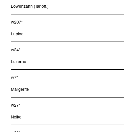
Löwen­zahn (Tar.off.)
w207*
Lupine
w24*
Luzerne
w7*
Mar­ge­rite
w27*
Nelke