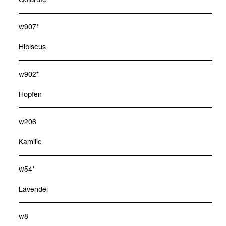
w907*
Hibis­cus
w902*
Hop­fen
w206
Kamille
w54*
Laven­del
w8