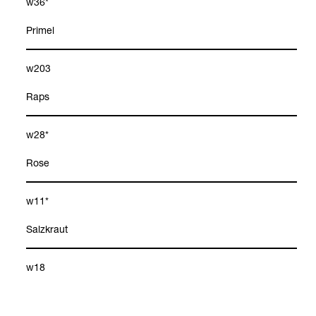
w36*
Pri­mel
w203
Raps
w28*
Rose
w11*
Salz­kraut
w18
Sauer­amp­fer