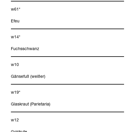
w61*
Efeu
w14*
Fuchs­schwanz
w10
Gän­se­fuß (wei­ßer)
w19*
Glas­kraut (Parie­ta­ria)
w12
Gold­rute