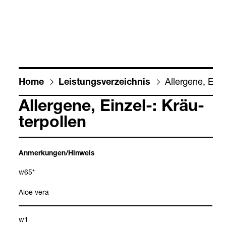
All­er­gene, Ein­z
Home
Leis­tungs­ver­zeich­nis
All­er­gene, Ein­zel-​: Kräu­
ter­pol­len
Anmer­kun­gen/Hin­weis
w65*
Aloe vera
w1