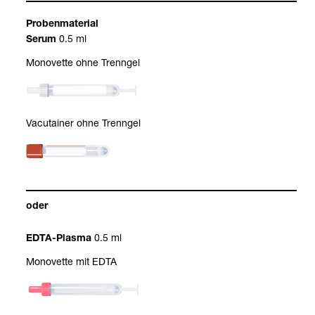
Pro­ben­ma­te­rial
0.5 ml
Serum
Mono­vette ohne Trenn­gel
Vacu­tai­ner ohne Trenn­gel
oder
0.5 ml
EDTA-​Plasma
Mono­vette mit EDTA