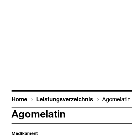
Ago­me­la­tin
Home
Leis­tungs­ver­zeich­nis
Ago­me­la­tin
Medi­ka­ment