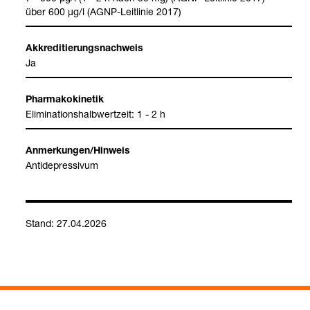
über 600 µg/l (AGNP-​Leit­li­nie 2017)
Akkre­di­tie­rungs­nach­weis
Ja
Phar­ma­ko­ki­ne­tik
Eli­mi­na­ti­ons­halb­wert­zeit: 1 - 2 h
Anmer­kun­gen/Hin­weis
Anti­de­pres­si­vum
Stand: 27.04.2026