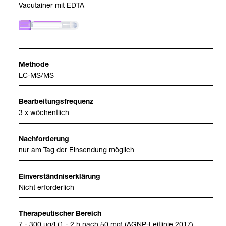
Vacu­tai­ner mit EDTA
Methode
LC-​MS/MS
Bear­bei­tungs­fre­quenz
3 x wöchent­lich
Nach­for­de­rung
nur am Tag der Ein­sen­dung mög­lich
Ein­ver­ständ­nis­er­klä­rung
Nicht erfor­der­lich
The­ra­peu­ti­scher Bereich
7 - 300 µg/l (1 - 2 h nach 50 mg) (AGNP-​Leit­li­nie 2017)