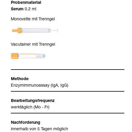
Pro­ben­ma­te­rial
0.2 ml
Serum
Mono­vette mit Trenn­gel
Vacu­tai­ner mit Trenn­gel
Methode
Enzym­im­mu­n­oas­say (IgA, IgG)
Bear­bei­tungs­fre­quenz
werk­täg­lich (Mo - Fr)
Nach­for­de­rung
inner­halb von 5 Tagen mög­lich