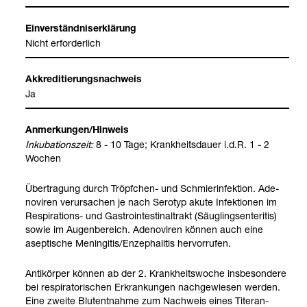
Ein­ver­ständ­nis­er­klä­rung
Nicht erfor­der­lich
Akkre­di­tie­rungs­nach­weis
Ja
Anmer­kun­gen/Hin­weis
Inku­ba­ti­ons­zeit:
8 - 10 Tage; Krank­heits­dauer i.d.R. 1 - 2
Wochen
Über­tra­gung durch Tröpf­chen-​ und Schmier­in­fek­tion. Ade­
no­vi­ren ver­ur­sa­chen je nach Sero­typ akute Infek­tio­nen im
Respi­ra­ti­ons-​ und Gastro­in­te­sti­nal­trakt (Säug­lings­en­teri­tis)
sowie im Augen­be­reich. Ade­no­vi­ren kön­nen auch eine
asep­ti­sche Menin­gi­tis/Enze­pha­li­tis her­vor­ru­fen.
Anti­kör­per kön­nen ab der 2. Krank­heits­wo­che ins­be­son­dere
bei respi­ra­to­ri­schen Erkran­kun­gen nach­ge­wie­sen wer­den.
Eine zweite Blut­ent­nahme zum Nach­weis eines Titer­an­