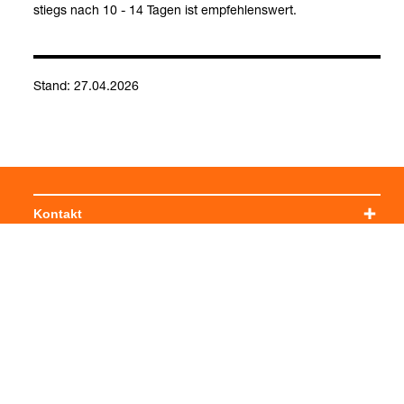
stiegs nach 10 - 14 Tagen ist emp­feh­lens­wert.
Stand: 27.04.2026
Ade­no­vi­rus (DNA-​
Ade­no­vi­rus (DNA-​
Respi­ra­to­ri­sche
Nach­weis)
Nach­weis im
Erkran­kun­gen
Kontakt
Stuhl)
(Bak­te­rien; Mul­ti­
plex-​PCR, DNA-​
Social Media
Nach­weis)
Impressum
Allgemeine Einkaufsbedingungen
Datenschutzerklärung