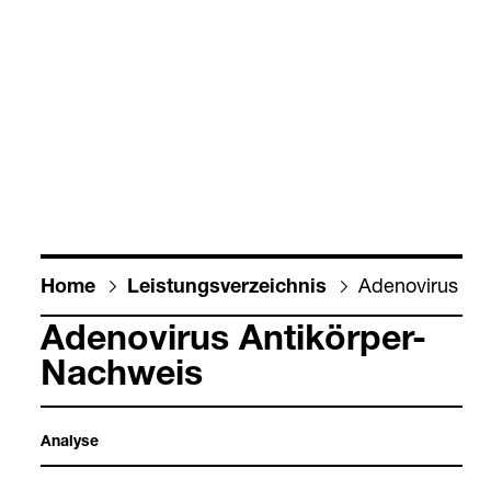
Ade­no­vi­rus An
Home
Leis­tungs­ver­zeich­nis
Ade­no­vi­rus Anti­kör­per-​
Nach­weis
Ana­lyse