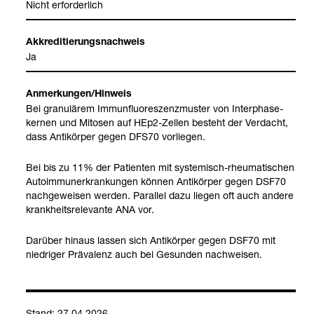
Nicht erfor­der­lich
Akkre­di­tie­rungs­nach­weis
Ja
Anmer­kun­gen/Hin­weis
Bei gra­nu­lä­rem Immun­fluo­res­zenz­mus­ter von Inter­pha­se­
ker­nen und Mit­osen auf HEp2-​Zel­len besteht der Ver­dacht,
dass Anti­kör­per gegen DFS70 vor­lie­gen.
Bei bis zu 11% der Pati­en­ten mit sys­te­misch-​rheu­ma­ti­schen
Auto­im­mun­erkran­kun­gen kön­nen Anti­kör­per gegen DSF70
nach­ge­wei­sen wer­den. Par­al­lel dazu lie­gen oft auch andere
krank­heits­re­le­vante ANA vor.
Dar­über hin­aus las­sen sich Anti­kör­per gegen DSF70 mit
nied­ri­ger Prä­va­lenz auch bei Gesun­den nach­wei­sen.
Stand: 27.04.2026