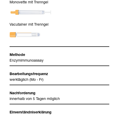
Mono­vette mit Trenn­gel
Vacu­tai­ner mit Trenn­gel
Methode
Enzym­im­mu­n­oas­say
Bear­bei­tungs­fre­quenz
werk­täg­lich (Mo - Fr)
Nach­for­de­rung
inner­halb von 5 Tagen mög­lich
Ein­ver­ständ­nis­er­klä­rung