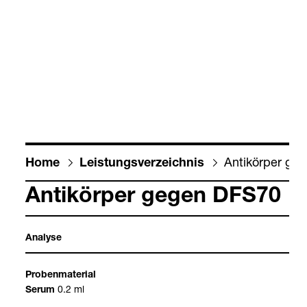
Anti­kör­per g
Home
Leis­tungs­ver­zeich­nis
Anti­kör­per gegen DFS70
Ana­lyse
Pro­ben­ma­te­rial
0.2 ml
Serum