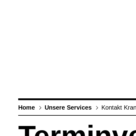
Home
Unsere Ser­vices
Kon­takt Kran
Ter­min­v