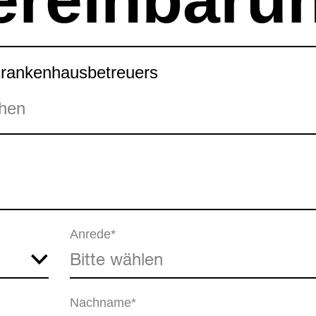
Krankenhausbetreuers
chen
Anrede*
Nachname*