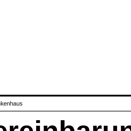
­ken­haus
er­ein­ba­ru