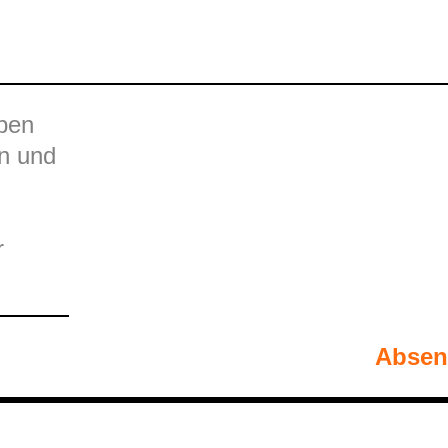
ben
n und
r
Absen