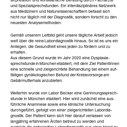
und Spe­zi­al­sprech­stun­den. Ein inter­dis­zi­pli­nä­res Netz­werk
aus Medi­zi­nern und Natur­wis­sen­schaft­lern befasst sich
nicht nur täg­lich mit der Dia­gnos­tik, son­dern forscht zu den
neu­es­ten Ana­ly­se­me­tho­den.
Gemäß unse­rem Leit­bild geht unsere täg­li­che Arbeit jedoch
weit über die reine Labor­dia­gnos­tik hin­aus. So ist es uns ein
Anlie­gen, die Gesund­heit eines jeden zu för­dern und zu
erhal­ten.
Aus die­sem Grund wurde im Jahr 2020 eine Dys­pla­sie­
sprech­stunde in Mün­chen eta­bliert, mit dem Ziel Pati­en­tin­nen
eine schnelle und ziel­ge­rich­tete Behand­lung bei einem auf­
fäl­li­gen gynä­ko­lo­gi­schen Befund der Krebs­vor­sorge am
Gebär­mut­ter­hals anzu­bie­ten.
Wei­ter­hin wurde von Labor Becker eine Gerin­nungs­sprech­
stunde in Mün­chen eta­bliert. Hier wird zunächst eine aus­
führ­li­che Ana­mnese sowie eine kli­ni­sche Unter­su­chung
durch­ge­führt, gefolgt von einer ziel­ge­rich­te­ten Labor­dia­
gnos­tik. Der Pati­ent kann sich hier dar­auf ver­las­sen von
lang­jäh­rig erfah­re­nen Ärz­ten betreut zu wer­den und
zugleich die not­wen­dige Labor­dia­gnos­tik aus einer Hand zu