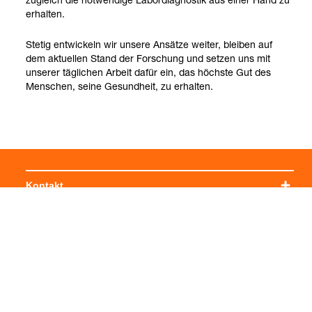
erhal­ten.
Ste­tig ent­wi­ckeln wir unsere Ansätze wei­ter, blei­ben auf
dem aktu­el­len Stand der For­schung und set­zen uns mit
unse­rer täg­li­chen Arbeit dafür ein, das höchste Gut des
Men­schen, seine Gesund­heit, zu erhal­ten.
Kontakt
Social Media
Impressum
Allgemeine Einkaufsbedingungen