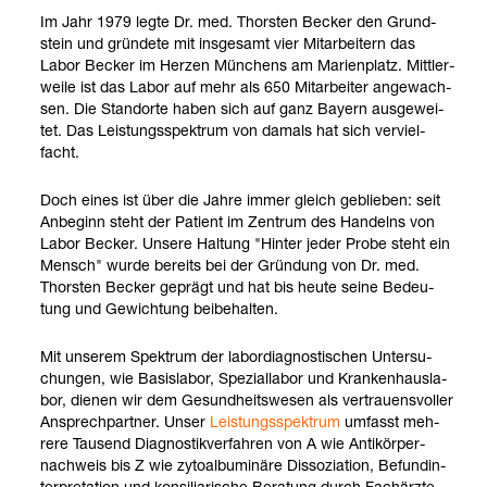
Im Jahr 1979 legte Dr. med. Thors­ten Becker den Grund­
stein und grün­dete mit ins­ge­samt vier Mit­ar­bei­tern das
Labor Becker im Her­zen Mün­chens am Mari­en­platz. Mitt­ler­
weile ist das Labor auf mehr als 650 Mit­ar­bei­ter ange­wach­
sen. Die Stand­orte haben sich auf ganz Bay­ern aus­ge­wei­
tet. Das Leis­tungs­spek­trum von damals hat sich ver­viel­
facht.
Doch eines ist über die Jahre immer gleich geblie­ben: seit
Anbe­ginn steht der Pati­ent im Zen­trum des Han­delns von
Labor Becker. Unsere Hal­tung "Hin­ter jeder Probe steht ein
Mensch" wurde bereits bei der Grün­dung von Dr. med.
Thors­ten Becker geprägt und hat bis heute seine Bedeu­
tung und Gewich­tung bei­be­hal­ten.
Mit unse­rem Spek­trum der labor­dia­gnos­ti­schen Unter­su­
chun­gen, wie Basis­la­bor, Spe­zi­al­la­bor und Kran­ken­haus­la­
bor, die­nen wir dem Gesund­heits­we­sen als ver­trau­ens­vol­ler
Ansprech­part­ner. Unser
Leis­tungs­spek­trum
umfasst meh­
rere Tau­send Dia­gnos­tik­ver­fah­ren von A wie Anti­kör­per­
nach­weis bis Z wie zyto­al­bu­mi­näre Dis­so­zia­tion, Befund­in­
ter­pre­ta­tion und kon­si­lia­ri­sche Bera­tung durch Fach­ärzte