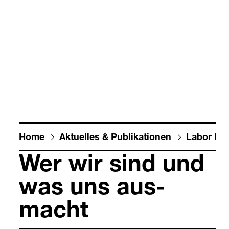
Home
Aktu­el­les & Publi­ka­tio­nen
Labor Beck
Wer wir sind und
was uns aus­
macht